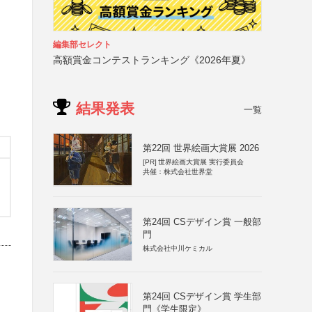
編集部セレクト
高額賞金コンテストランキング《2026年夏》
結果発表
一覧
第22回 世界絵画大賞展 2026
[PR]
世界絵画大賞展 実行委員会
共催：株式会社世界堂
第24回 CSデザイン賞 一般部
門
株式会社中川ケミカル
第24回 CSデザイン賞 学生部
門《学生限定》