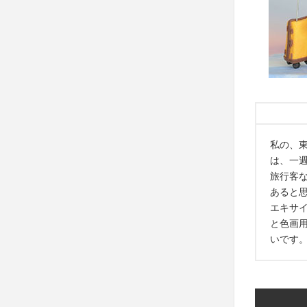
私の、東
は、一
旅行客
あると
エキサ
と色画
いです