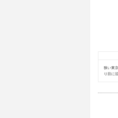
狭い東
り目に