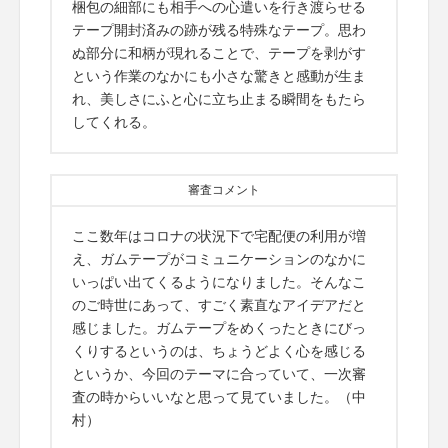
梱包の細部にも相手への心遣いを行き渡らせる
テープ開封済みの跡が残る特殊なテープ。思わ
ぬ部分に和柄が現れることで、テープを剥がす
という作業のなかにも小さな驚きと感動が生ま
れ、美しさにふと心に立ち止まる瞬間をもたら
してくれる。
審査コメント
ここ数年はコロナの状況下で宅配便の利用が増
え、ガムテープがコミュニケーションのなかに
いっぱい出てくるようになりました。そんなこ
のご時世にあって、すごく素直なアイデアだと
感じました。ガムテープをめくったときにびっ
くりするというのは、ちょうどよく心を感じる
というか、今回のテーマに合っていて、一次審
査の時からいいなと思って見ていました。（中
村）