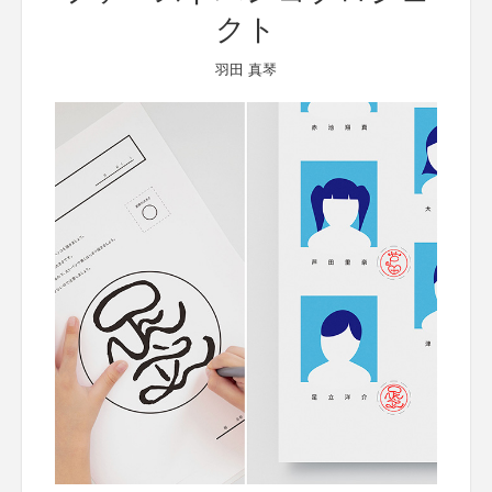
クト
羽田 真琴