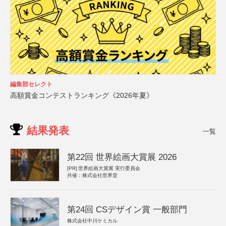
編集部セレクト
高額賞金コンテストランキング《2026年夏》
結果発表
一覧
第22回 世界絵画大賞展 2026
[PR]
世界絵画大賞展 実行委員会
共催：株式会社世界堂
第24回 CSデザイン賞 一般部門
株式会社中川ケミカル