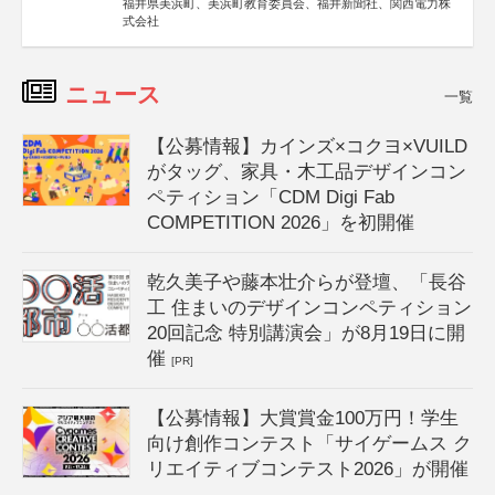
福井県美浜町、美浜町教育委員会、福井新聞社、関西電力株
式会社
ニュース
一覧
【公募情報】カインズ×コクヨ×VUILD
がタッグ、家具・木工品デザインコン
ペティション「CDM Digi Fab
COMPETITION 2026」を初開催
乾久美子や藤本壮介らが登壇、「長谷
工 住まいのデザインコンペティション
20回記念 特別講演会」が8月19日に開
催
[PR]
【公募情報】大賞賞金100万円！学生
向け創作コンテスト「サイゲームス ク
リエイティブコンテスト2026」が開催