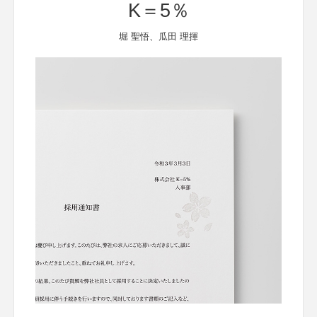
K＝5％
堀 聖悟、瓜田 理揮