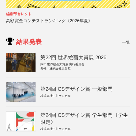
編集部セレクト
高額賞金コンテストランキング《2026年夏》
結果発表
一覧
第22回 世界絵画大賞展 2026
[PR]
世界絵画大賞展 実行委員会
共催：株式会社世界堂
第24回 CSデザイン賞 一般部門
株式会社中川ケミカル
第24回 CSデザイン賞 学生部門《学生
限定》
株式会社中川ケミカル