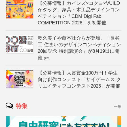
【公募情報】カインズ×コクヨ×VUILD
がタッグ、家具・木工品デザインコン
ペティション「CDM Digi Fab
COMPETITION 2026」を初開催
乾久美子や藤本壮介らが登壇、「長谷
工 住まいのデザインコンペティション
20回記念 特別講演会」が8月19日に開
催
[PR]
【公募情報】大賞賞金100万円！学生
向け創作コンテスト「サイゲームス ク
リエイティブコンテスト2026」が開催
特集
一覧