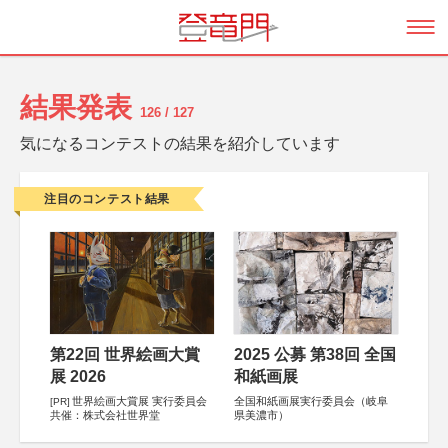
結果発表
126 / 127
気になるコンテストの結果を紹介しています
注目のコンテスト結果
第22回 世界絵画大賞
2025 公募 第38回 全国
展 2026
和紙画展
世界絵画大賞展 実行委員会
全国和紙画展実行委員会（岐阜
[PR]
共催：株式会社世界堂
県美濃市）