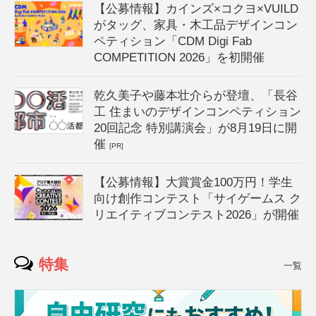
【公募情報】カインズ×コクヨ×VUILD
がタッグ、家具・木工品デザインコン
ペティション「CDM Digi Fab
COMPETITION 2026」を初開催
乾久美子や藤本壮介らが登壇、「長谷
工 住まいのデザインコンペティション
20回記念 特別講演会」が8月19日に開
催
[PR]
【公募情報】大賞賞金100万円！学生
向け創作コンテスト「サイゲームス ク
リエイティブコンテスト2026」が開催
特集
一覧