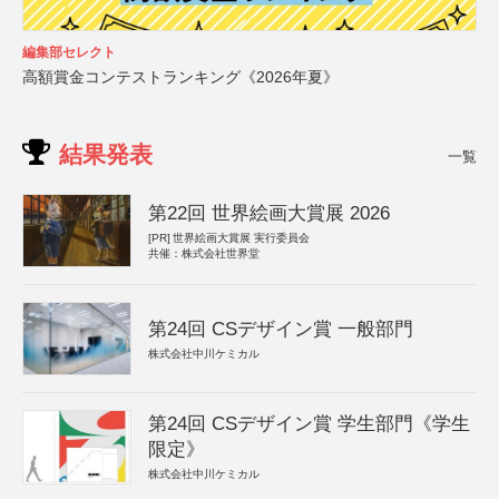
編集部セレクト
高額賞金コンテストランキング《2026年夏》
結果発表
一覧
第22回 世界絵画大賞展 2026
[PR]
世界絵画大賞展 実行委員会
共催：株式会社世界堂
第24回 CSデザイン賞 一般部門
株式会社中川ケミカル
第24回 CSデザイン賞 学生部門《学生
限定》
株式会社中川ケミカル