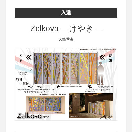
入選
Zelkova ─ けやき ─
大鐘秀彦