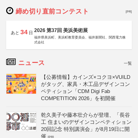
締め切り直前コンテスト
[PR]
2026 第37回 美浜美術展
34
あと
日
福井県美浜町、美浜町教育委員会、福井新聞社、関西電力株
式会社
ニュース
一覧
【公募情報】カインズ×コクヨ×VUILD
がタッグ、家具・木工品デザインコン
ペティション「CDM Digi Fab
COMPETITION 2026」を初開催
乾久美子や藤本壮介らが登壇、「長谷
工 住まいのデザインコンペティション
20回記念 特別講演会」が8月19日に開
催
[PR]