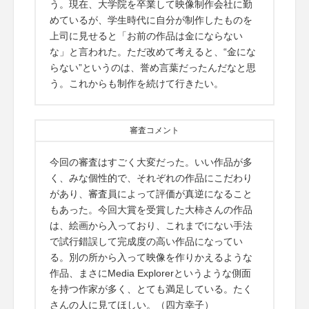
う。現在、大学院を卒業して映像制作会社に勤
めているが、学生時代に自分が制作したものを
上司に見せると「お前の作品は金にならない
な」と言われた。ただ改めて考えると、“金にな
らない”というのは、誉め言葉だったんだなと思
う。これからも制作を続けて行きたい。
審査コメント
今回の審査はすごく大変だった。いい作品が多
く、みな個性的で、それぞれの作品にこだわり
があり、審査員によって評価が真逆になること
もあった。今回大賞を受賞した大柿さんの作品
は、絵画から入っており、これまでにない手法
で試行錯誤して完成度の高い作品になってい
る。別の所から入って映像を作りかえるような
作品、まさにMedia Explorerというような側面
を持つ作家が多く、とても満足している。たく
さんの人に見てほしい。（四方幸子）