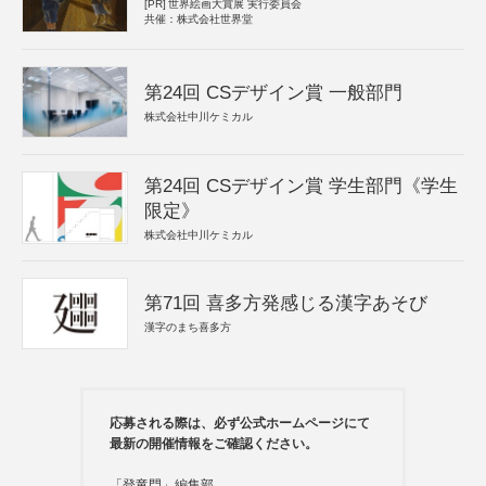
[PR]
世界絵画大賞展 実行委員会
共催：株式会社世界堂
第24回 CSデザイン賞 一般部門
株式会社中川ケミカル
第24回 CSデザイン賞 学生部門《学生
限定》
株式会社中川ケミカル
第71回 喜多方発感じる漢字あそび
漢字のまち喜多方
応募される際は、必ず公式ホームページにて
最新の開催情報をご確認ください。
「登竜門」編集部