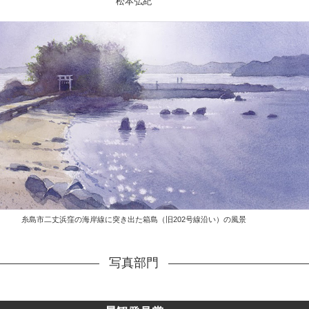
松本弘紀
糸島市二丈浜窪の海岸線に突き出た箱島（旧202号線沿い）の風景
写真部門