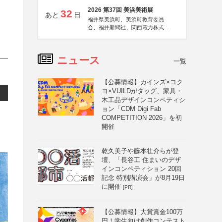
2026 第37回 美浜美術展
32
あと
日
福井県美浜町、美浜町教育委員
会、福井新聞社、関西電力株式会
社
ニュース
一覧
【公募情報】カインズ×コク
ヨ×VUILDがタッグ、家具・
木工品デザインコンペティシ
ョン「CDM Digi Fab
COMPETITION 2026」を初
開催
乾久美子や藤本壮介らが登
壇、「長谷工 住まいのデザ
インコンペティション 20回
記念 特別講演会」が8月19日
に開催
[PR]
【公募情報】大賞賞金100万
円！学生向け創作コンテスト