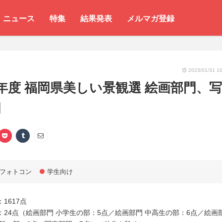
ニュース
特集
結果発表
メルマガ登録
2023/01/31 10
年度 福岡県美しい景観選 絵画部門、写
門
フォトコン
学生向け
1617点
：24点（絵画部門 小学生の部：5点／絵画部門 中高生の部：6点／絵画