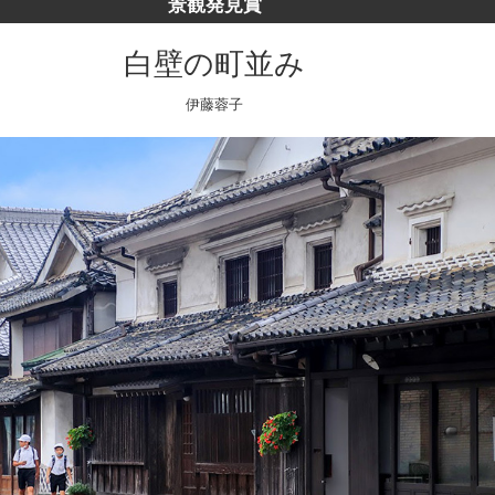
景観発見賞
白壁の町並み
伊藤蓉子