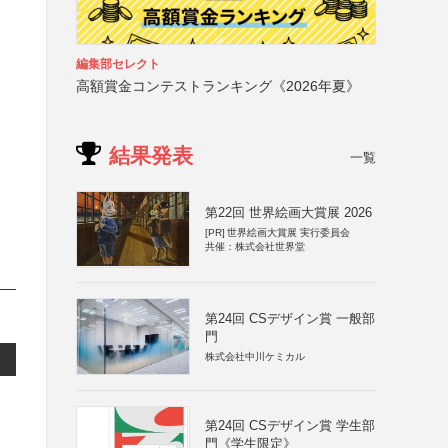
編集部セレクト
高額賞金コンテストランキング《2026年夏》
結果発表
一覧
第22回 世界絵画大賞展 2026
[PR]
世界絵画大賞展 実行委員会
共催：株式会社世界堂
第24回 CSデザイン賞 一般部
門
株式会社中川ケミカル
第24回 CSデザイン賞 学生部
門《学生限定》