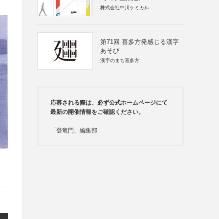
株式会社中川ケミカル
第71回 喜多方発感じる漢字
あそび
漢字のまち喜多方
応募される際は、必ず公式ホームページにて
最新の開催情報をご確認ください。
「登竜門」編集部