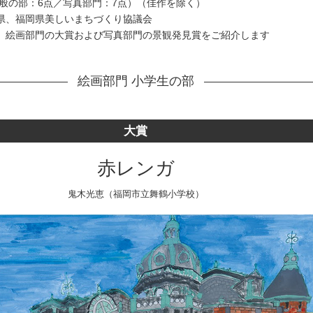
一般の部：6点／写真部門：7点）（佳作を除く）
県、福岡県美しいまちづくり協議会
、絵画部門の大賞および写真部門の景観発見賞をご紹介します
絵画部門 小学生の部
大賞
赤レンガ
鬼木光恵（福岡市立舞鶴小学校）