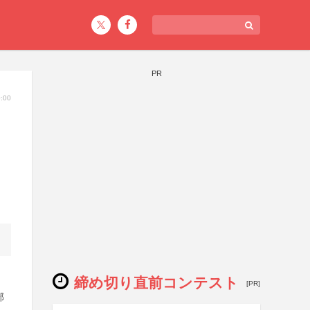
PR
:00
締め切り直前コンテスト
[PR]
部