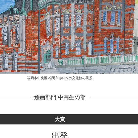
福岡市中央区 福岡市赤レンガ文化館の風景
絵画部門 中高生の部
大賞
出発