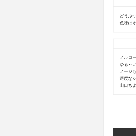
どうぶつ達
色味は
メルロ
ゆる～
メージ
適度な
山口ち