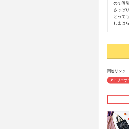
ので優
さっぱ
とって
しまは
関連リンク
アトリエサ