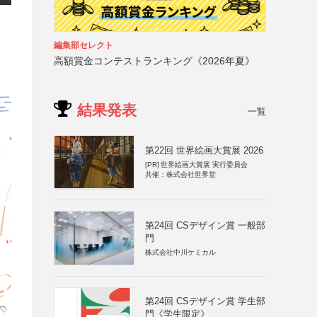
編集部セレクト
高額賞金コンテストランキング《2026年夏》
結果発表
一覧
第22回 世界絵画大賞展 2026
[PR]
世界絵画大賞展 実行委員会
共催：株式会社世界堂
第24回 CSデザイン賞 一般部
門
株式会社中川ケミカル
第24回 CSデザイン賞 学生部
門《学生限定》