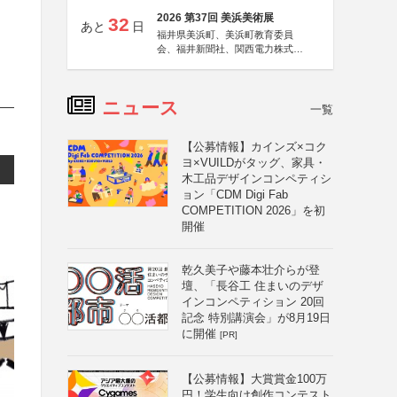
2026 第37回 美浜美術展
32
あと
日
福井県美浜町、美浜町教育委員
会、福井新聞社、関西電力株式会
社
ニュース
一覧
【公募情報】カインズ×コク
ヨ×VUILDがタッグ、家具・
木工品デザインコンペティシ
ョン「CDM Digi Fab
COMPETITION 2026」を初
開催
乾久美子や藤本壮介らが登
壇、「長谷工 住まいのデザ
インコンペティション 20回
記念 特別講演会」が8月19日
に開催
[PR]
【公募情報】大賞賞金100万
円！学生向け創作コンテスト