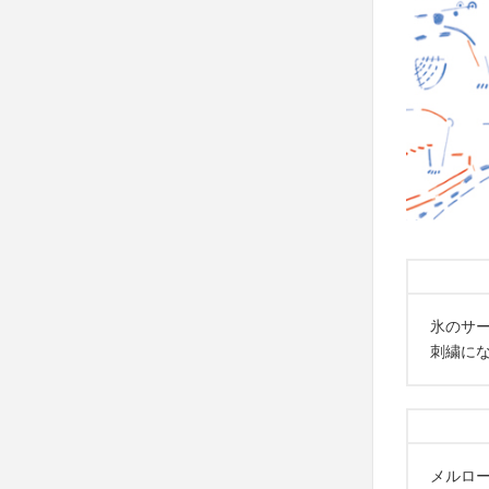
氷のサ
刺繍に
メルロ