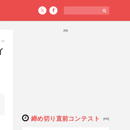
PR
:36
イ
締め切り直前コンテスト
[PR]