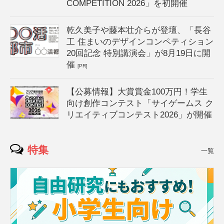
COMPETITION 2026」を初開催
乾久美子や藤本壮介らが登壇、「長谷
工 住まいのデザインコンペティション
20回記念 特別講演会」が8月19日に開
催
[PR]
【公募情報】大賞賞金100万円！学生
向け創作コンテスト「サイゲームス ク
リエイティブコンテスト2026」が開催
特集
一覧