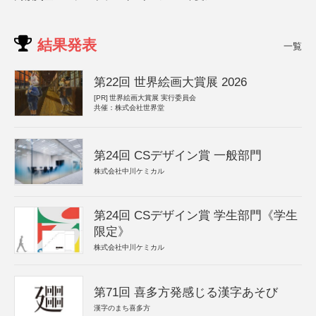
結果発表
一覧
第22回 世界絵画大賞展 2026
[PR]
世界絵画大賞展 実行委員会
共催：株式会社世界堂
第24回 CSデザイン賞 一般部門
株式会社中川ケミカル
第24回 CSデザイン賞 学生部門《学生
限定》
株式会社中川ケミカル
第71回 喜多方発感じる漢字あそび
漢字のまち喜多方