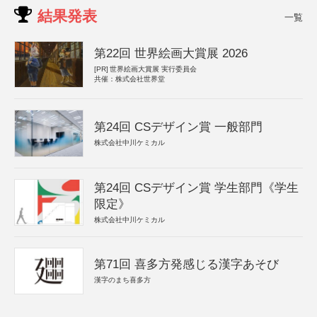
結果発表
一覧
第22回 世界絵画大賞展 2026
[PR]
世界絵画大賞展 実行委員会
共催：株式会社世界堂
第24回 CSデザイン賞 一般部門
株式会社中川ケミカル
第24回 CSデザイン賞 学生部門《学生
限定》
株式会社中川ケミカル
第71回 喜多方発感じる漢字あそび
漢字のまち喜多方