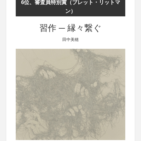
6位、審査員特別賞（ブレット・リットマ
ン）
習作 ─ 縁々繋ぐ
田中美穂