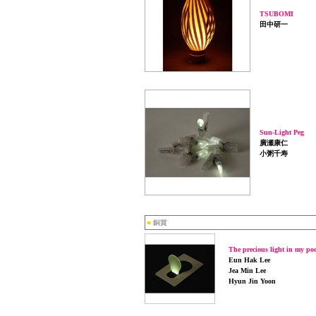
TSUBOMI
田中研一
Sun-Light Peg
廣瀬康仁
小粥千寿
■
銅賞
The precious light in my po
Eun Hak Lee
Jea Min Lee
Hyun Jin Yoon