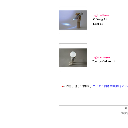
Light of hope
Yi Nong Li
Yang Li
Light or toy…
Djordje Cukanovic
●
その他、詳しい内容は
コイズミ国際学生照明デザ
登
運営