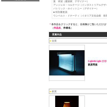
葉 祥栄（建築家、デザイナー）
アンジェロ・コルテージ（インダストリアルデザ
パトリック・ホイットニー（デザイナー）
■ 特別審査員
ウンベルト・ドナーティ（イタリア文化会館 館
＊
各作品をクリックすると、全画像がご覧いただけま
（
作品名
、
作者名
）
受賞作品
■
金賞
Light&Ligh
萩原秀規
■
銀賞