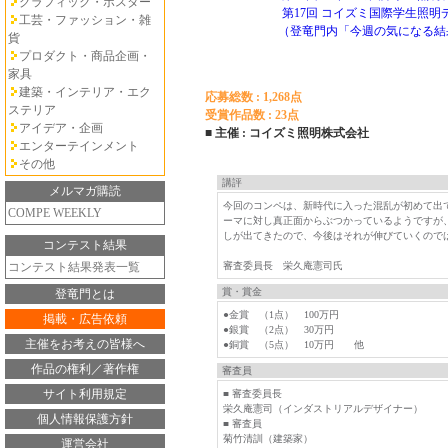
グラフィック・ポスター
第17回 コイズミ国際学生照明
工芸・ファッション・雑
（登竜門内「今週の気になる結
貨
プロダクト・商品企画・
家具
建築・インテリア・エク
応募総数 : 1,268点
ステリア
受賞作品数 : 23点
アイデア・企画
■ 主催 : コイズミ照明株式会社
エンターテインメント
その他
講評
メルマガ購読
今回のコンペは、新時代に入った混乱が初めて出
COMPE WEEKLY
ーマに対し真正面からぶつかっているようですが
しが出てきたので、今後はそれが伸びていくので
コンテスト結果
コンテスト結果発表一覧
審査委員長 栄久庵憲司氏
賞・賞金
登竜門とは
●金賞 （1点） 100万円
掲載・広告依頼
●銀賞 （2点） 30万円
主催をお考えの皆様へ
●銅賞 （5点） 10万円 他
作品の権利／著作権
審査員
サイト利用規定
■ 審査委員長
栄久庵憲司（インダストリアルデザイナー）
個人情報保護方針
■ 審査員
菊竹清訓（建築家）
運営会社