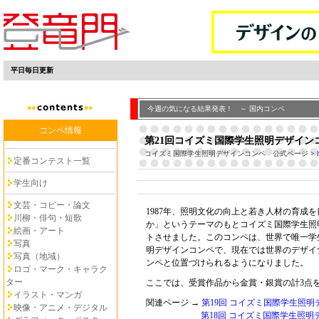
平日毎日更新
今週の気になる結果発表！ ～ 国内コンペ
コンペ情報
第21回コイズミ国際学生照明デザイン
コイズミ国際学生照明デザインコンペ 公式ページ
>
定番コンテスト一覧
学生向け
文芸・コピー・論文
1987年、照明文化の向上と若き人材の育成
川柳・俳句・短歌
か」というテーマのもとコイズミ国際学生照
絵画・アート
トさせました。このコンペは、世界で唯一学
写真
明デザインコンペで、現在では世界のデザイ
写真（地域）
ンペと位置づけられるようになりました。
ロゴ・マーク・キャラク
ター
ここでは、受賞作品から金賞・銀賞の計3点
イラスト・マンガ
関連ページ →
第19回 コイズミ国際学生照
映像・アニメ・デジタル
第18回 コイズミ国際学生照明