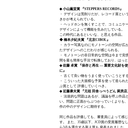
◆ 小山薫堂賞 『STEPPERS RECORDS』
・ デザインは荒削りだが、レコード屋とい
きかが考えられている。
・ ヘッドホンを無くすことで、コミュニケ
デザインによって機能を生みだしている。
この時代にあるといいな、と思える作品。
◆ 橋本夕紀夫賞 『北京CIBOL』
・ カラー写真なのにモノトーンの空間が広
たデザインへのこだわりが感じられる。
・ モノトーンの非日常的な空間は今まで見
間を最も簡単な手法で転換しており、はっと
◆ 佐藤 卓賞 『保存と再生 — 重要文化財
に』
・ 古くて良い物をうまく使っていこうとす
・ こういった大規模な予算を使って造られ
ぶ賞として 評価していくべき。
◆ 近藤康夫賞 『元祖 田舎っぺうどん 厨房店
・ 法規的な問題はあるが、議論を呼ぶ作品
い。問題に正面からぶつかっていくよりも、
作の中のデザインに期待する。
同じ作品を評価しても、審査員によって感じ
す。 また、35歳以下、JCD賞の受賞履歴な
ら3点を選出する新人賞も 発表されました。