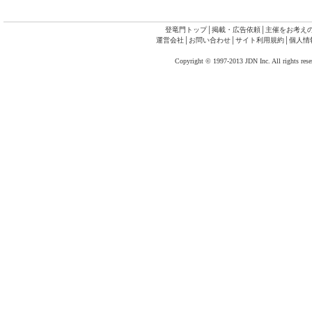
登竜門トップ
│
掲載・広告依頼
│
主催をお考え
運営会社
│
お問い合わせ
│
サイト利用規約
│
個人情
Copyright © 1997-2013 JDN Inc. All rights rese