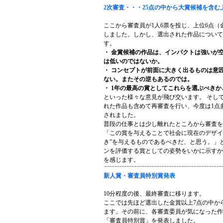
2次審査・・・25点の中から大賞候補を含む
ここから審査員が1人6票を投じ、上位6点（
しました。しかし、選出された作品について
す。
・ 金賞候補の作品は、インパクトは強いが
は低いのではないか。
・ コンセプトが前面に大きく出るものは意
ない。またその逆もあるのでは。
・ 1年の最高の賞としてこれらを選ぶべきか
といった様々な意見が飛び交います。 そし
れた作品も含めて再審査を行い、今度は1点
されました。
普段の仕事とは少し離れたところから審査を
「この賞を与えることで社会に現在のデザイ
き”を与えるものであるべきだ、と思う。」
ンを評価する賞としての姿勢をいかに示すか
を感じます。
新人賞・審査員特別賞発表
10分程度の後、最終審査に移ります。
ここでは先ほど選出した金賞以上7点の中か
ます。その前に、各審査委員が気になった作
「審査員特別賞」を発表しました。