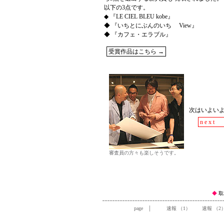
以下の3点です。
◆ 『LE CIEL BLEU kobe』
◆ 『いちとにぶんのいち View』
◆ 『カフェ・エラブル』
受賞作品はこちら →
次はいよい
n e x 
審査員の方々も楽しそうです。
◆
取
page │
速報 （1）
速報 （2