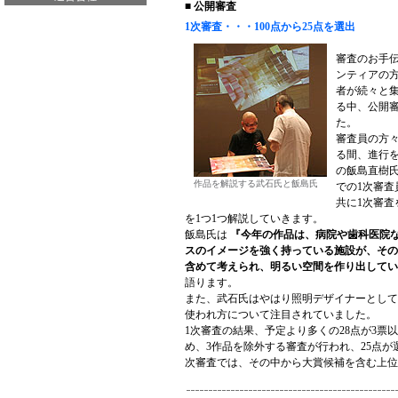
■ 公開審査
1次審査・・・100点から25点を選出
審査のお手
ンティアの
者が続々と
る中、公開
た。
審査員の方
る間、進行を
の飯島直樹
作品を解説する武石氏と飯島氏
での1次審査
共に1次審査
を1つ1つ解説していきます。
飯島氏は
『今年の作品は、病院や歯科医院
スのイメージを強く持っている施設が、その
含めて考えられ、明るい空間を作り出してい
語ります。
また、武石氏はやはり照明デザイナーとして
使われ方について注目されていました。
1次審査の結果、予定より多くの28点が3票
め、3作品を除外する審査が行われ、25点が
次審査では、その中から大賞候補を含む上位