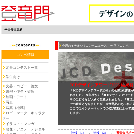
平日毎日更新
今週のイチオシ！コンペニュース 〜 国内コンペ
コンペ情報
定番コンテスト一覧
学生向け
JCDデザインアワード2006 結果
文芸・コピー・論文
「JCDデザインアワード2006」の公開2次審査
川柳・俳句・短歌
れました。 今年度から「JCDデザインアワー
絵画・アート
中心に行うなど大きく改変されました。『商環
写真
での審査となりましたが、大変熱気のあふれる
写真（地域）
ここではインターネットでの1次審査によって選
ロゴ・マーク・キャラク
します。
ター
イラスト・マンガ
映像・アニメ・デジタル
速報 （1）
/
速報 （2）
/
審査会リポー