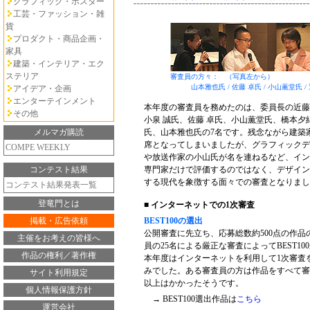
グラフィック・ポスター
工芸・ファッション・雑
貨
プロダクト・商品企画・
家具
建築・インテリア・エク
ステリア
審査員の方々： （写真左から）
山本雅也氏 / 佐藤 卓氏 / 小山薫堂氏 / 近
アイデア・企画
エンターテインメント
本年度の審査員を務めたのは、委員長の近藤
その他
小泉 誠氏、佐藤 卓氏、小山薫堂氏、橋本夕
メルマガ購読
氏、山本雅也氏の7名です。残念ながら建築
席となってしまいましたが、グラフィックデ
COMPE WEEKLY
や放送作家の小山氏が名を連ねるなど、イン
コンテスト結果
専門家だけで評価するのではなく、デザイン
する現代を象徴する面々での審査となりまし
コンテスト結果発表一覧
登竜門とは
■ インターネットでの1次審査
掲載・広告依頼
BEST100の選出
公開審査に先立ち、応募総数約500点の作品
主催をお考えの皆様へ
員の25名による厳正な審査によってBEST1
作品の権利／著作権
本年度はインターネットを利用して1次審査
みでした。ある審査員の方は作品をすべて審
サイト利用規定
以上はかかったそうです。
個人情報保護方針
→ BEST100選出作品は
こちら
運営会社