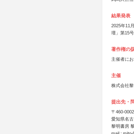
結果発表
2025年1
壇」第15
著作権の
主催者にお
主催
株式会社黎
提出先・
〒460-0002
愛知県名古屋
黎明書房 
mail : mit