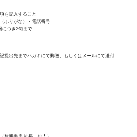
項を記入すること
（ふりがな）・電話番号
回につき2句まで
記提出先までハガキにて郵送、もしくはメールにて送付
（黎明書房 社長、俳人）