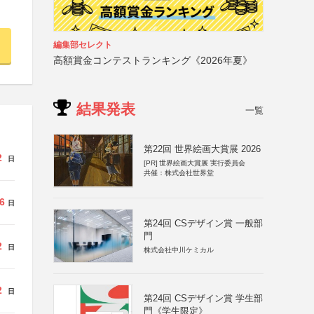
編集部セレクト
高額賞金コンテストランキング《2026年夏》
結果発表
一覧
第22回 世界絵画大賞展 2026
2
日
[PR]
世界絵画大賞展 実行委員会
共催：株式会社世界堂
6
日
第24回 CSデザイン賞 一般部
門
2
日
株式会社中川ケミカル
2
日
第24回 CSデザイン賞 学生部
門《学生限定》