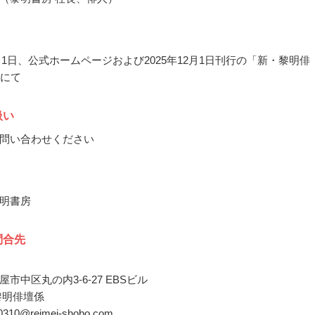
1月1日、公式ホームページおよび2025年12月1日刊行の「新・黎明俳
号にて
扱い
問い合わせください
明書房
問合先
市中区丸の内3-6-27 EBSビル
黎明俳壇係
o-0310@reimei-shobo.com