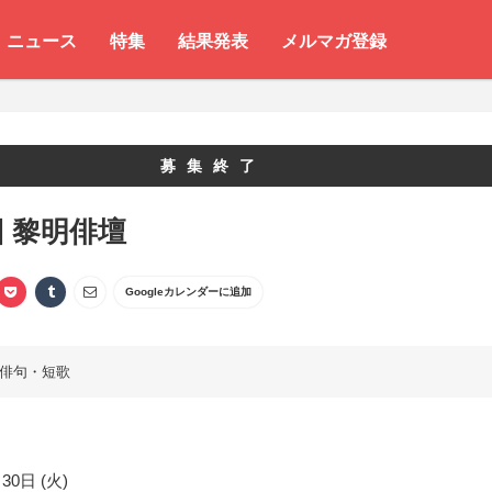
ニュース
特集
結果発表
メルマガ登録
募集終了
回 黎明俳壇
Googleカレンダーに追加
俳句・短歌
30日 (火)