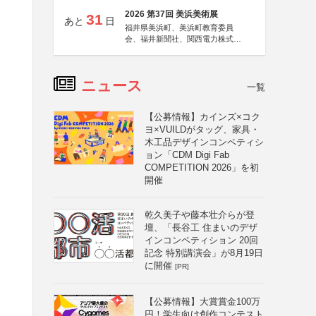
2026 第37回 美浜美術展
31
あと
日
福井県美浜町、美浜町教育委員
会、福井新聞社、関西電力株式会
社
ニュース
一覧
【公募情報】カインズ×コク
ヨ×VUILDがタッグ、家具・
木工品デザインコンペティシ
ョン「CDM Digi Fab
COMPETITION 2026」を初
開催
乾久美子や藤本壮介らが登
壇、「長谷工 住まいのデザ
インコンペティション 20回
記念 特別講演会」が8月19日
に開催
[PR]
【公募情報】大賞賞金100万
円！学生向け創作コンテスト