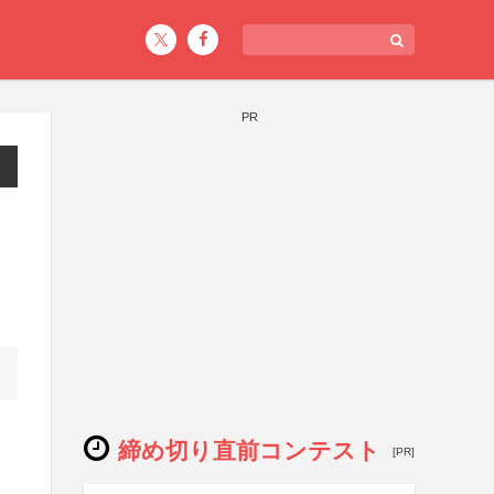
PR
締め切り直前コンテスト
[PR]