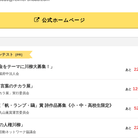
公式ホームページ
ンテスト
[PR]
税金をテーマに川柳大募集！」
2
あと
蔵府中法人会
と言葉のチカラ展」
12
あと
カラ展」実行委員会
薫「帆・ランプ・鷗」賞 詩作品募集《小・中・高校生限定》
5
あと
丸山薫賞運営委員会
の人権川柳」
2
あと
活動ネットワーク協議会