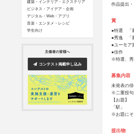
建築・インテリア・エクステリア
作品提出・
ビジネス・アイデア・企画
デジタル・Web・アプリ
賞
音楽・エンタメ・レシピ
●特選 「
学生向け
●秀逸 「
●ユーモア
●佳作
主催者の皆様へ
※特選、秀
コンテスト掲載申し込み
募集内容
未発表の俳
※二重投句
【お題】
「駅」
※お題にそ
提出物