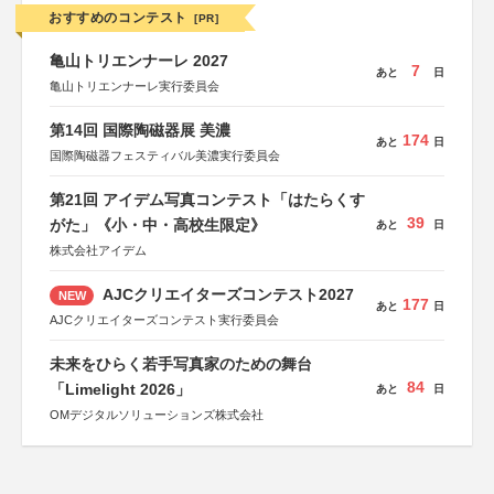
おすすめのコンテスト
[PR]
亀山トリエンナーレ 2027
7
あと
日
亀山トリエンナーレ実行委員会
第14回 国際陶磁器展 美濃
174
あと
日
国際陶磁器フェスティバル美濃実行委員会
第21回 アイデム写真コンテスト「はたらくす
39
がた」《小・中・高校生限定》
あと
日
株式会社アイデム
AJCクリエイターズコンテスト2027
NEW
177
あと
日
AJCクリエイターズコンテスト実行委員会
未来をひらく若手写真家のための舞台
84
「Limelight 2026」
あと
日
OMデジタルソリューションズ株式会社