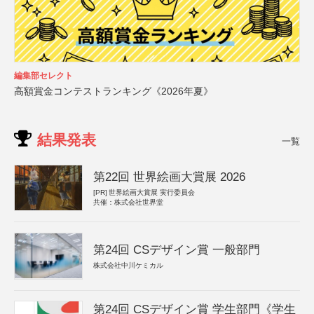
編集部セレクト
高額賞金コンテストランキング《2026年夏》
結果発表
一覧
第22回 世界絵画大賞展 2026
[PR]
世界絵画大賞展 実行委員会
共催：株式会社世界堂
第24回 CSデザイン賞 一般部門
株式会社中川ケミカル
第24回 CSデザイン賞 学生部門《学生