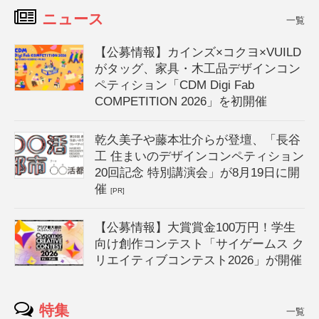
ニュース
一覧
【公募情報】カインズ×コクヨ×VUILD
がタッグ、家具・木工品デザインコン
ペティション「CDM Digi Fab
COMPETITION 2026」を初開催
乾久美子や藤本壮介らが登壇、「長谷
工 住まいのデザインコンペティション
20回記念 特別講演会」が8月19日に開
催
[PR]
【公募情報】大賞賞金100万円！学生
向け創作コンテスト「サイゲームス ク
リエイティブコンテスト2026」が開催
特集
一覧