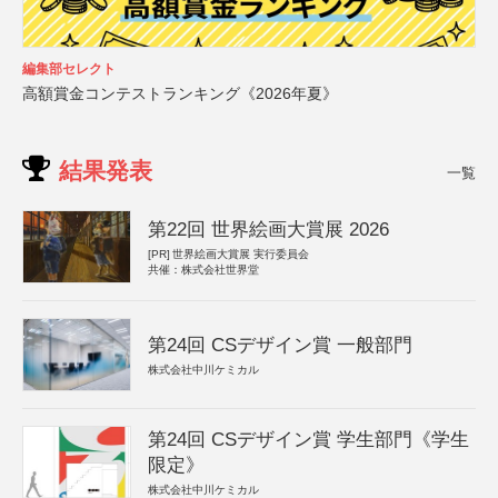
編集部セレクト
高額賞金コンテストランキング《2026年夏》
結果発表
一覧
第22回 世界絵画大賞展 2026
[PR]
世界絵画大賞展 実行委員会
共催：株式会社世界堂
第24回 CSデザイン賞 一般部門
株式会社中川ケミカル
第24回 CSデザイン賞 学生部門《学生
限定》
株式会社中川ケミカル