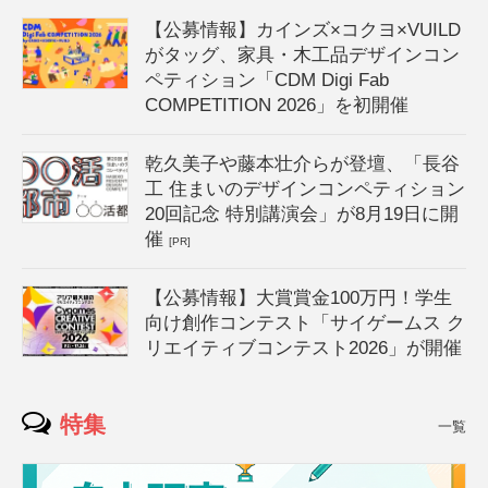
【公募情報】カインズ×コクヨ×VUILD
がタッグ、家具・木工品デザインコン
ペティション「CDM Digi Fab
COMPETITION 2026」を初開催
乾久美子や藤本壮介らが登壇、「長谷
工 住まいのデザインコンペティション
20回記念 特別講演会」が8月19日に開
催
[PR]
【公募情報】大賞賞金100万円！学生
向け創作コンテスト「サイゲームス ク
リエイティブコンテスト2026」が開催
特集
一覧