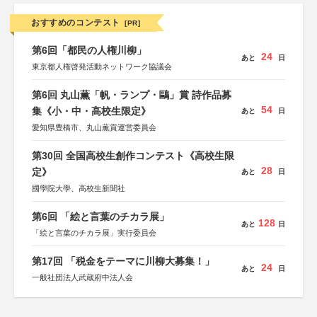
おすすめのコンテスト
[PR]
第6回「都民の人権川柳」
24
あと
日
東京都人権啓発活動ネットワーク協議会
第6回 丸山薫「帆・ランプ・鷗」賞 詩作品募
54
集《小・中・高校生限定》
あと
日
愛知県豊橋市、丸山薫賞運営委員会
第30回 全国高校生創作コンテスト《高校生限
28
定》
あと
日
國學院大學、高校生新聞社
第6回 「絵と言葉のチカラ展」
128
あと
日
「絵と言葉のチカラ展」実行委員会
第17回 「税金をテーマに川柳大募集！」
24
あと
日
一般社団法人武蔵府中法人会