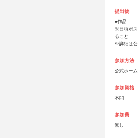
提出物
●作品
※日頃ポス
ること
※詳細は公
参加方法
公式ホーム
参加資格
不問
参加費
無し