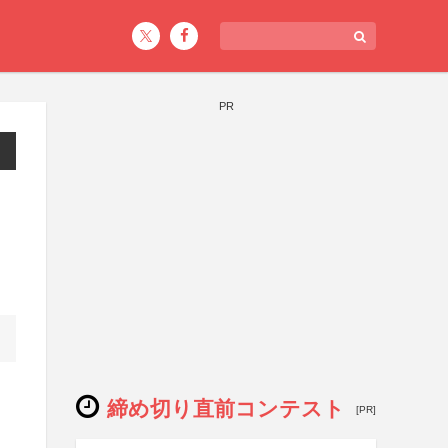
PR
締め切り直前コンテスト
[PR]