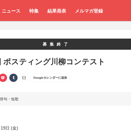
ニュース
特集
結果発表
メルマガ登録
募集終了
回 ポスティング川柳コンテスト
Googleカレンダーに追加
俳句・短歌
19日 (金)