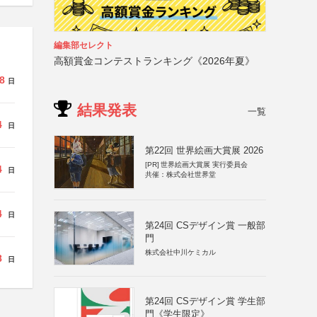
編集部セレクト
高額賞金コンテストランキング《2026年夏》
8
日
結果発表
一覧
4
日
第22回 世界絵画大賞展 2026
[PR]
世界絵画大賞展 実行委員会
4
日
共催：株式会社世界堂
4
日
第24回 CSデザイン賞 一般部
門
株式会社中川ケミカル
8
日
第24回 CSデザイン賞 学生部
門《学生限定》