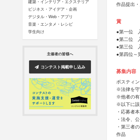
建築・インテリア・エクステリア
作品提出・
ビジネス・アイデア・企画
デジタル・Web・アプリ
賞
音楽・エンタメ・レシピ
●第一位 
学生向け
●第二位 
●第三位 
●第四位～
主催者の皆様へ
コンテスト掲載申し込み
募集内容
ポスティン
※法律を守
※他者の有
※以下に該
・応募者本
・法令、公
・第三者の
作品