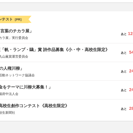
ンテスト
[PR]
と言葉のチカラ展」
12
あと
カラ展」実行委員会
薫「帆・ランプ・鷗」賞 詩作品募集《小・中・高校生限定》
5
あと
丸山薫賞運営委員会
の人権川柳」
2
あと
活動ネットワーク協議会
税金をテーマに川柳大募集！」
2
あと
蔵府中法人会
国高校生創作コンテスト《高校生限定》
2
あと
校生新聞社