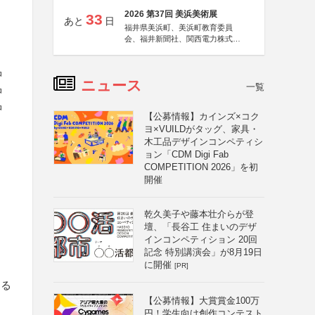
2026 第37回 美浜美術展
33
あと
日
福井県美浜町、美浜町教育委員
会、福井新聞社、関西電力株式会
社
品
ニュース
一覧
品
品
【公募情報】カインズ×コク
ヨ×VUILDがタッグ、家具・
木工品デザインコンペティシ
ョン「CDM Digi Fab
COMPETITION 2026」を初
開催
乾久美子や藤本壮介らが登
と
壇、「長谷工 住まいのデザ
インコンペティション 20回
記念 特別講演会」が8月19日
に開催
[PR]
ある
【公募情報】大賞賞金100万
円！学生向け創作コンテスト