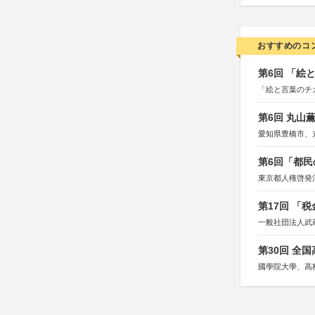
おすすめのコ
第6回 「絵
「絵と言葉のチ
第6回 丸山
愛知県豊橋市、
第6回「都民
東京都人権啓発
第17回 「
一般社団法人武
第30回 全
國學院大學、高