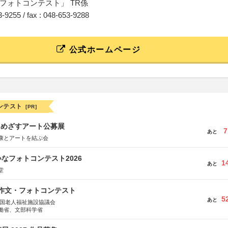
フォトコンテスト」 TR係
53-9255 / fax : 048-653-9288
公式ホームページ
ンテスト
[PR]
をめざすアート公募展
7
あと
康とアートを結ぶ会
なフォトコンテスト2026
1
あと
堂
護作文・フォトコンテスト
5
あと
全国老人福祉施設協議会
働省、文部科学省