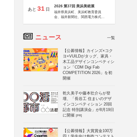
2026 第37回 美浜美術展
31
あと
日
福井県美浜町、美浜町教育委員
会、福井新聞社、関西電力株式会
社
ニュース
一覧
【公募情報】カインズ×コク
ヨ×VUILDがタッグ、家具・
木工品デザインコンペティシ
ョン「CDM Digi Fab
COMPETITION 2026」を初
開催
乾久美子や藤本壮介らが登
壇、「長谷工 住まいのデザ
インコンペティション 20回
記念 特別講演会」が8月19日
に開催
[PR]
【公募情報】大賞賞金100万
円！学生向け創作コンテスト