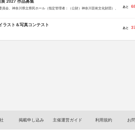
 2027 作品募集
6
あと
委員会、神奈川県立県民ホール（指定管理者：（公財）神奈川芸術文化財団）、
修イラスト＆写真コンテスト
3
あと
社
掲載申し込み
主催運営ガイド
利用規約
お