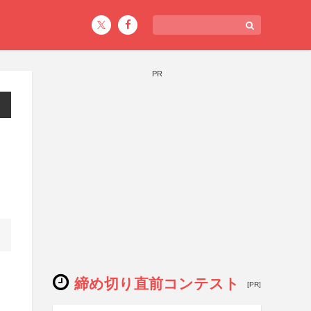
PR
締め切り直前コンテスト
[PR]