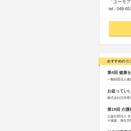
「ユーモア
tel : 048-6
おすすめのコ
第4回 健康
一般財団法人健
お盆っていい
株式会社日本香
第19回 介
公益社団法人 
※後援：厚生労