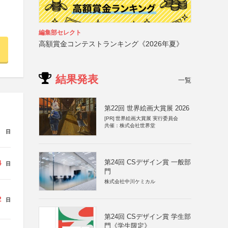
編集部セレクト
高額賞金コンテストランキング《2026年夏》
結果発表
一覧
第22回 世界絵画大賞展 2026
[PR]
世界絵画大賞展 実行委員会
共催：株式会社世界堂
日
第24回 CSデザイン賞 一般部
4
日
門
株式会社中川ケミカル
2
日
第24回 CSデザイン賞 学生部
門《学生限定》