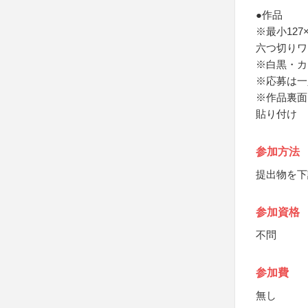
●作品
※最小127
六つ切りワ
※白黒・カ
※応募は一
※作品裏面
貼り付け
参加方法
提出物を下
参加資格
不問
参加費
無し