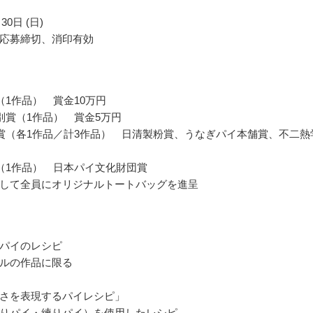
30日 (日)
応募締切、消印有効
（1作品） 賞金10万円
別賞（1作品） 賞金5万円
賞（各1作品／計3作品） 日清製粉賞、うなぎパイ本舗賞、不二熱
（1作品） 日本パイ文化財団賞
して全員にオリジナルトートバッグを進呈
パイのレシピ
ルの作品に限る
さを表現するパイレシピ」
りパイ・練りパイ）を使用したレシピ