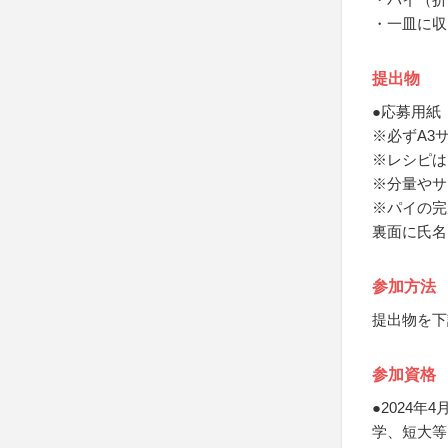
・一皿に収
提出物
●応募用紙
※必ずA3
※レシピは
※分量やサ
※パイの完
裏面に氏名
参加方法
提出物を下
参加資格
●2024
学、短大等