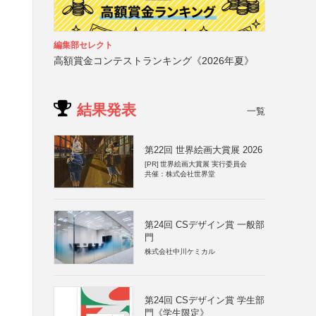
編集部セレクト
高額賞金コンテストランキング《2026年夏》
結果発表
一覧
第22回 世界絵画大賞展 2026
[PR]
世界絵画大賞展 実行委員会
共催：株式会社世界堂
第24回 CSデザイン賞 一般部
門
株式会社中川ケミカル
第24回 CSデザイン賞 学生部
門《学生限定》