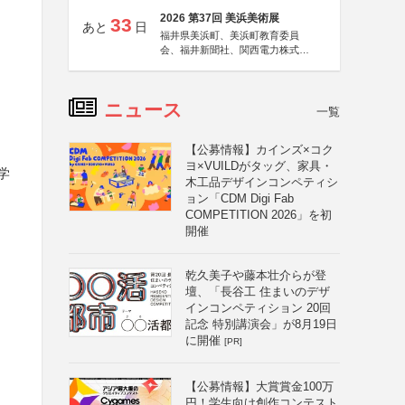
2026 第37回 美浜美術展
33
あと
日
福井県美浜町、美浜町教育委員
会、福井新聞社、関西電力株式会
社
ニュース
一覧
【公募情報】カインズ×コク
ヨ×VUILDがタッグ、家具・
学
木工品デザインコンペティシ
ョン「CDM Digi Fab
COMPETITION 2026」を初
開催
乾久美子や藤本壮介らが登
壇、「長谷工 住まいのデザ
インコンペティション 20回
記念 特別講演会」が8月19日
に開催
[PR]
【公募情報】大賞賞金100万
円！学生向け創作コンテスト