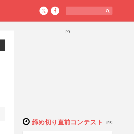
PR
締め切り直前コンテスト
[PR]