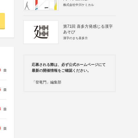
株式会社中川ケミカル
第71回 喜多方発感じる漢字
あそび
漢字のまち喜多方
応募される際は、必ず公式ホームページにて
0
最新の開催情報をご確認ください。
日
「登竜門」編集部
5
日
4
日
8
日