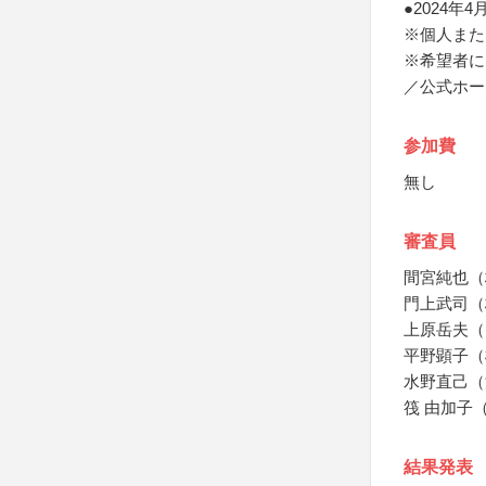
●2024
※個人また
※希望者に
／公式ホー
参加費
無し
審査員
間宮純也（
門上武司（
上原岳夫（
平野顕子（
水野直己（
筏 由加子
結果発表