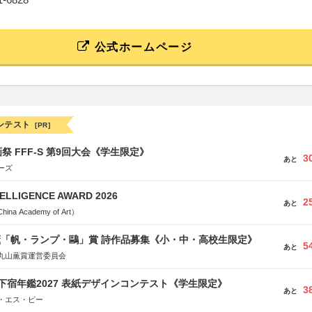
公式ホームページ
ンテスト
[PR]
祭 FFF-S 第9回大会《学生限定》
3
あと
ーズ
TELLIGENCE AWARD 2026
2
あと
a Academy of Art）
薫「帆・ランプ・鷗」賞 詩作品募集《小・中・高校生限定》
5
あと
丸山薫賞運営委員会
e学生下宿年鑑2027 表紙デザインコンテスト《学生限定》
3
あと
・エス・ビー