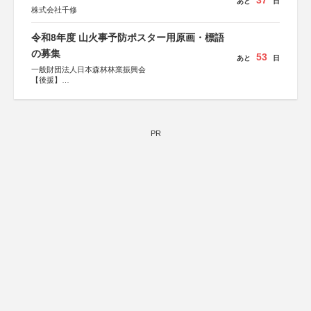
37
あと
日
株式会社千修
令和8年度 山火事予防ポスター用原画・標語
の募集
53
あと
日
一般財団法人日本森林林業振興会
【後援】
総務省消防庁、文部科学省、林野庁、全国森林組合連合
会、森林火災対策協会
PR