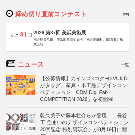
締め切り直前コンテスト
[PR]
2026 第37回 美浜美術展
31
あと
日
福井県美浜町、美浜町教育委員会、福井新聞社、関西電力株
式会社
ニュース
一覧
【公募情報】カインズ×コクヨ×VUILD
がタッグ、家具・木工品デザインコン
ペティション「CDM Digi Fab
COMPETITION 2026」を初開催
乾久美子や藤本壮介らが登壇、「長谷
工 住まいのデザインコンペティション
20回記念 特別講演会」が8月19日に開