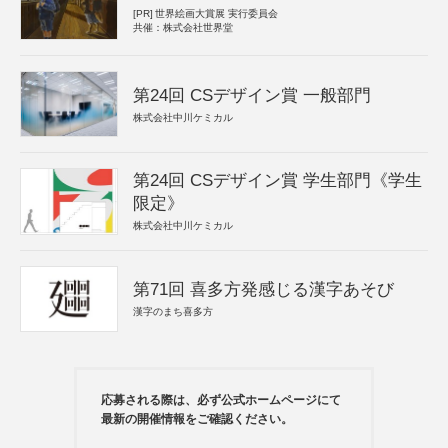
[PR]
世界絵画大賞展 実行委員会
共催：株式会社世界堂
第24回 CSデザイン賞 一般部門
株式会社中川ケミカル
第24回 CSデザイン賞 学生部門《学生
限定》
株式会社中川ケミカル
第71回 喜多方発感じる漢字あそび
漢字のまち喜多方
応募される際は、必ず公式ホームページにて
最新の開催情報をご確認ください。