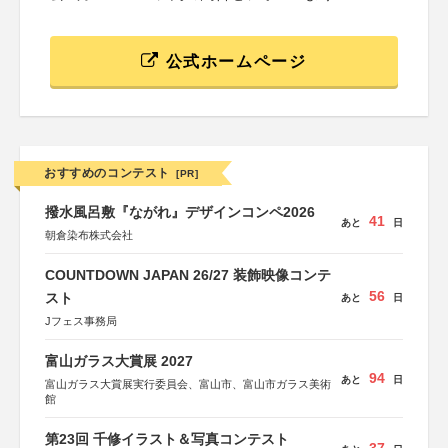
公式ホームページ
おすすめのコンテスト
[PR]
撥水風呂敷『ながれ』デザインコンペ2026
41
あと
日
朝倉染布株式会社
COUNTDOWN JAPAN 26/27 装飾映像コンテ
56
スト
あと
日
Jフェス事務局
富山ガラス大賞展 2027
94
あと
日
富山ガラス大賞展実行委員会、富山市、富山市ガラス美術
館
第23回 千修イラスト＆写真コンテスト