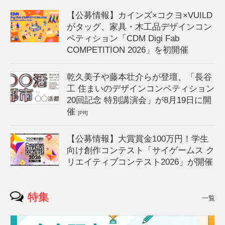
【公募情報】カインズ×コクヨ×VUILD
がタッグ、家具・木工品デザインコン
ペティション「CDM Digi Fab
COMPETITION 2026」を初開催
乾久美子や藤本壮介らが登壇、「長谷
工 住まいのデザインコンペティション
20回記念 特別講演会」が8月19日に開
催
[PR]
【公募情報】大賞賞金100万円！学生
向け創作コンテスト「サイゲームス ク
リエイティブコンテスト2026」が開催
特集
一覧