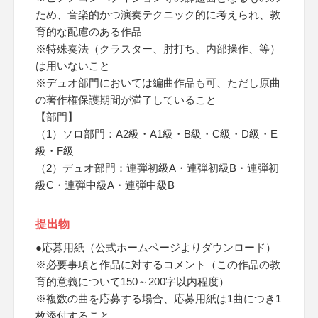
ため、音楽的かつ演奏テクニック的に考えられ、教
育的な配慮のある作品
※特殊奏法（クラスター、肘打ち、内部操作、等）
は用いないこと
※デュオ部門においては編曲作品も可、ただし原曲
の著作権保護期間が満了していること
【部門】
（1）ソロ部門：A2級・A1級・B級・C級・D級・E
級・F級
（2）デュオ部門：連弾初級A・連弾初級B・連弾初
級C・連弾中級A・連弾中級B
提出物
●応募用紙（公式ホームページよりダウンロード）
※必要事項と作品に対するコメント（この作品の教
育的意義について150～200字以内程度）
※複数の曲を応募する場合、応募用紙は1曲につき1
枚添付すること