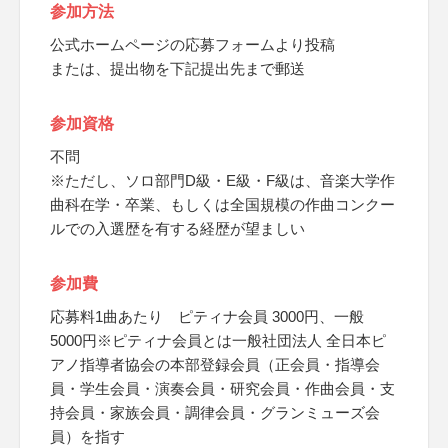
参加方法
公式ホームページの応募フォームより投稿
または、提出物を下記提出先まで郵送
参加資格
不問
※ただし、ソロ部門D級・E級・F級は、音楽大学作
曲科在学・卒業、もしくは全国規模の作曲コンクー
ルでの入選歴を有する経歴が望ましい
参加費
応募料1曲あたり ピティナ会員 3000円、一般
5000円※ピティナ会員とは一般社団法人 全日本ピ
アノ指導者協会の本部登録会員（正会員・指導会
員・学生会員・演奏会員・研究会員・作曲会員・支
持会員・家族会員・調律会員・グランミューズ会
員）を指す