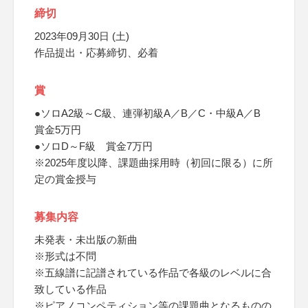
締切
2023年09月30日 (土)
作品提出・応募締切、必着
賞
●ソロA2級～C級、連弾初級A／B／C・中級A／B
賞金5万円
●ソロD～F級 賞金7万円
※2025年度以降、課題曲採用時（初回に限る）に所
定の賞金授与
募集内容
未発表・未出版の新曲
※形式は不問
※五線譜に記譜されている作品で各級のレベルに合
致している作品
※ピアノコンペティション等の課題曲となるものの