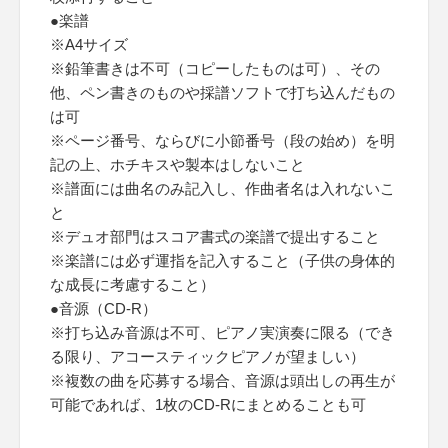
●楽譜
※A4サイズ
※鉛筆書きは不可（コピーしたものは可）、その
他、ペン書きのものや採譜ソフトで打ち込んだもの
は可
※ページ番号、ならびに小節番号（段の始め）を明
記の上、ホチキスや製本はしないこと
※譜面には曲名のみ記入し、作曲者名は入れないこ
と
※デュオ部門はスコア書式の楽譜で提出すること
※楽譜には必ず運指を記入すること（子供の身体的
な成長に考慮すること）
●音源（CD-R）
※打ち込み音源は不可、ピアノ実演奏に限る（でき
る限り、アコースティックピアノが望ましい）
※複数の曲を応募する場合、音源は頭出しの再生が
可能であれば、1枚のCD-Rにまとめることも可