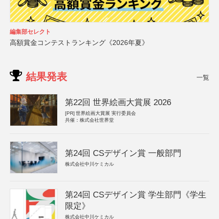
編集部セレクト
高額賞金コンテストランキング《2026年夏》
結果発表
一覧
第22回 世界絵画大賞展 2026
[PR]
世界絵画大賞展 実行委員会
共催：株式会社世界堂
第24回 CSデザイン賞 一般部門
株式会社中川ケミカル
第24回 CSデザイン賞 学生部門《学生
限定》
株式会社中川ケミカル