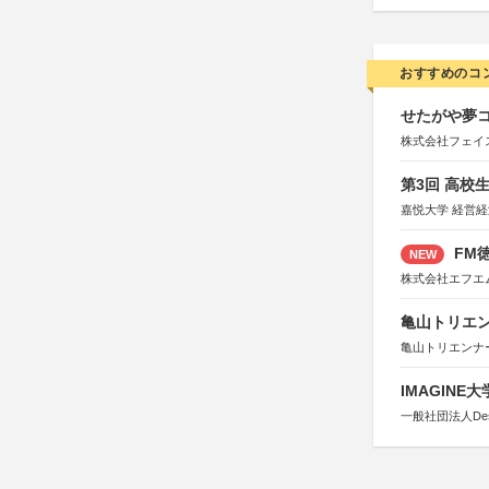
おすすめのコ
せたがや夢コ
株式会社フェイ
第3回 高校
嘉悦大学 経営
FM徳
NEW
株式会社エフエ
亀山トリエンナ
亀山トリエンナ
IMAGINE
一般社団法人Design 