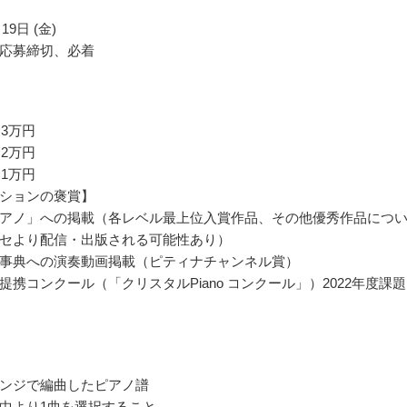
19日 (金)
応募締切、必着
金3万円
金2万円
金1万円
ションの褒賞】
アノ」への掲載（各レベル最上位入賞作品、その他優秀作品につ
セより配信・出版される可能性あり）
事典への演奏動画掲載（ピティナチャンネル賞）
提携コンクール（「クリスタルPiano コンクール」）2022年度課
ンジで編曲したピアノ譜
中より1曲を選択すること