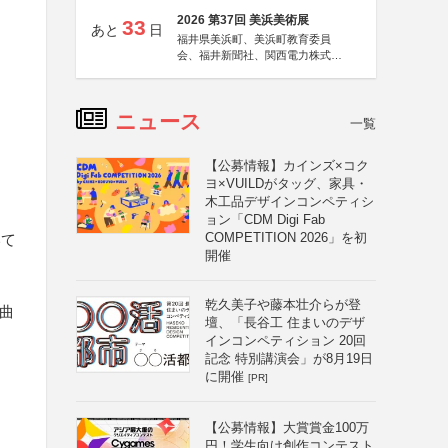
2026 第37回 美浜美術展
33
あと
日
福井県美浜町、美浜町教育委員
会、福井新聞社、関西電力株式会
社
ニュース
一覧
【公募情報】カインズ×コク
ヨ×VUILDがタッグ、家具・
木工品デザインコンペティシ
ョン「CDM Digi Fab
COMPETITION 2026」を初
いて
開催
乾久美子や藤本壮介らが登
題曲
壇、「長谷工 住まいのデザ
インコンペティション 20回
記念 特別講演会」が8月19日
に開催
[PR]
【公募情報】大賞賞金100万
円！学生向け創作コンテスト