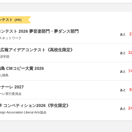
ンテスト
[PR]
ンテスト 2026 夢音楽部門・夢ダンス部門
2
あと
スネットワーク
生広報アイデアコンテスト《高校生限定》
3
あと
経済学部
島 CMコピー大賞 2026
7
あと
ム徳島
ーレ 2027
8
あと
ーレ実行委員会
大学 コンペティション2026《学生限定》
2
あと
Association Liberal Arts協会