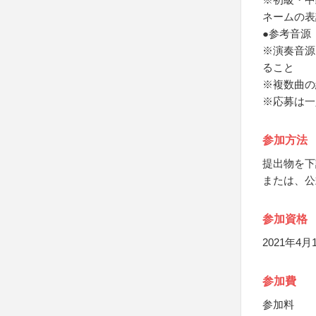
ネームの表
●参考音源
※演奏音源
ること
※複数曲の
※応募は一
参加方法
提出物を下
または、公
参加資格
2021年4
参加費
参加料