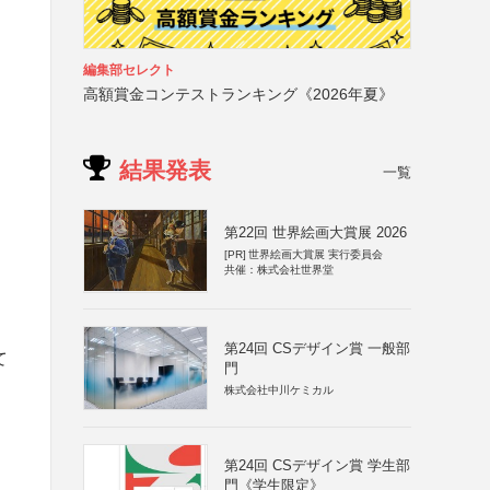
編集部セレクト
高額賞金コンテストランキング《2026年夏》
結果発表
一覧
第22回 世界絵画大賞展 2026
[PR]
世界絵画大賞展 実行委員会
共催：株式会社世界堂
第24回 CSデザイン賞 一般部
て
門
株式会社中川ケミカル
第24回 CSデザイン賞 学生部
門《学生限定》