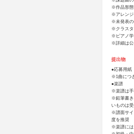
※作品形態
※アレンジ
※未発表の
※クラスタ
※ピアノ学
※詳細は公
提出物
●応募用紙
※1曲につ
●楽譜
※楽譜は手
※鉛筆書き
いものは受
※譜面サイ
度を推奨
※楽譜には
※初級・中