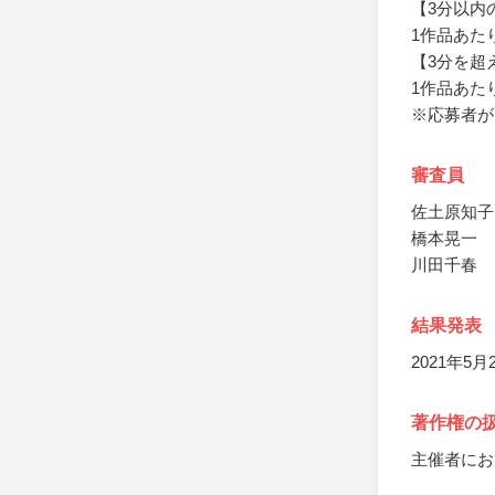
【3分以内
1作品あたり
【3分を超
1作品あたり
※応募者が
審査員
佐土原知子
橋本晃一
川田千春
結果発表
2021年
著作権の
主催者にお