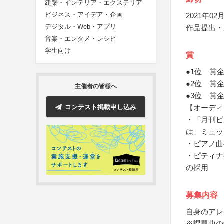
建築・インテリア・エクステリア
ビジネス・アイデア・企画
2021年02月
デジタル・Web・アプリ
作品提出・
音楽・エンタメ・レシピ
学生向け
賞
●1位 賞
●2位 賞
主催者の皆様へ
●3位 賞
コンテスト掲載申し込み
【オーディ
・「月刊ピ
は、ミュッ
・ピアノ曲
・ピティナ
の採用
募集内容
自身のアレ
※課題曲の