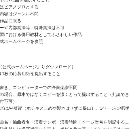
はピアノソロとする
内容はジャンル不問
作品に限る
ーや内部奏法等、特殊奏法は不可
習における併用教材としてふさわしい作品
式ホームページを参照
（公式ホームページよりダウンロード）
き1枚の応募用紙を提出すること
書き、コンピューターでの浄書楽譜不問
の場合、原本ではなくコピーを濃くとって提出すること（判読で
付不可）
ズはA4版縦（ホチキス止めや製本はせずに提出）、1ページに4段
曲名・編曲者名・演奏テンポ・演奏時間・ページ番号を明記する
級作品には適宜指使いを記入、ポピュラーアレンジについてはコ