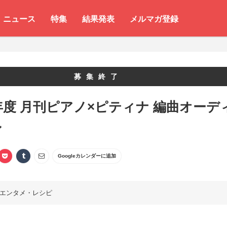
ニュース
特集
結果発表
メルマガ登録
募集終了
1年度 月刊ピアノ×ピティナ 編曲オーデ
ン
Googleカレンダーに追加
エンタメ・レシピ