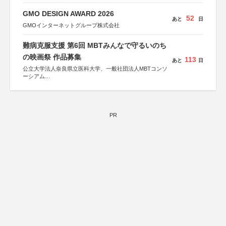
GMO DESIGN AWARD 2026
52
あと
日
GMOインターネットグループ株式会社
難病克服支援 第6回 MBTみんなで守るいのち
の映画祭 作品募集
113
あと
日
公立大学法人奈良県立医科大学、一般社団法人MBTコンソ
ーシアム
協力：読売新聞社
後援：厚生労働省
文部科学省
奈良県
PR
日本経済団体連合会
関西経済連合会
「“よい仕事おこし”フェア」実行委員会
関西文化学術研究都市推進機構
東京難病団体連絡協議会