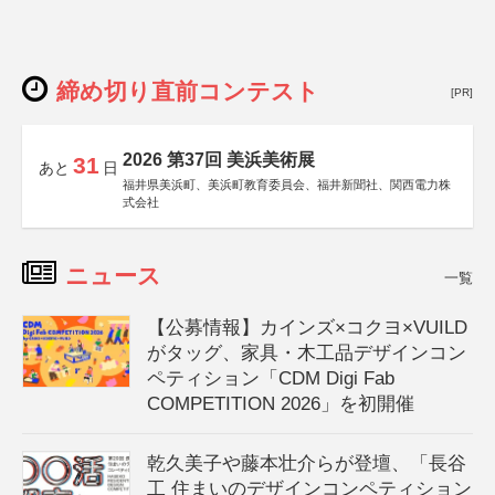
締め切り直前コンテスト
[PR]
2026 第37回 美浜美術展
31
あと
日
福井県美浜町、美浜町教育委員会、福井新聞社、関西電力株
式会社
ニュース
一覧
【公募情報】カインズ×コクヨ×VUILD
がタッグ、家具・木工品デザインコン
ペティション「CDM Digi Fab
COMPETITION 2026」を初開催
乾久美子や藤本壮介らが登壇、「長谷
工 住まいのデザインコンペティション