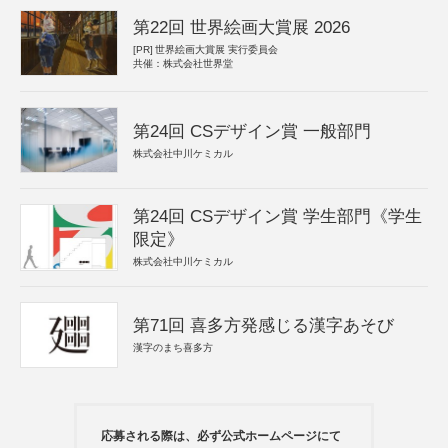
第22回 世界絵画大賞展 2026
[PR]
世界絵画大賞展 実行委員会
共催：株式会社世界堂
第24回 CSデザイン賞 一般部門
株式会社中川ケミカル
第24回 CSデザイン賞 学生部門《学生
限定》
株式会社中川ケミカル
第71回 喜多方発感じる漢字あそび
漢字のまち喜多方
応募される際は、必ず公式ホームページにて