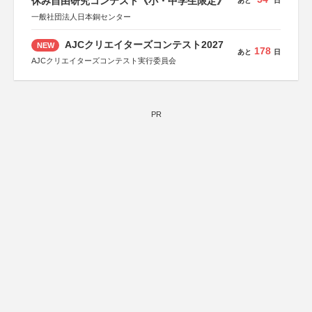
休み自由研究コンテスト《小・中学生限定》
あと
日
一般社団法人日本銅センター
AJCクリエイターズコンテスト2027
NEW
178
あと
日
AJCクリエイターズコンテスト実行委員会
PR