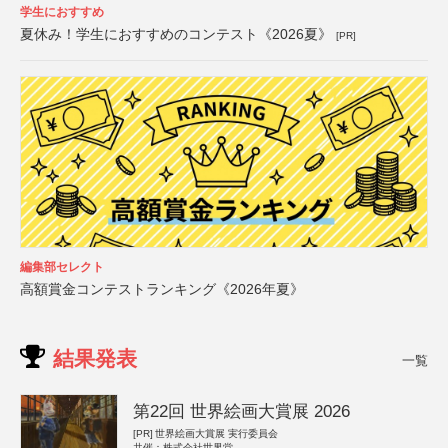
学生におすすめ
夏休み！学生におすすめのコンテスト《2026夏》
[PR]
編集部セレクト
高額賞金コンテストランキング《2026年夏》
結果発表
一覧
第22回 世界絵画大賞展 2026
[PR]
世界絵画大賞展 実行委員会
共催：株式会社世界堂