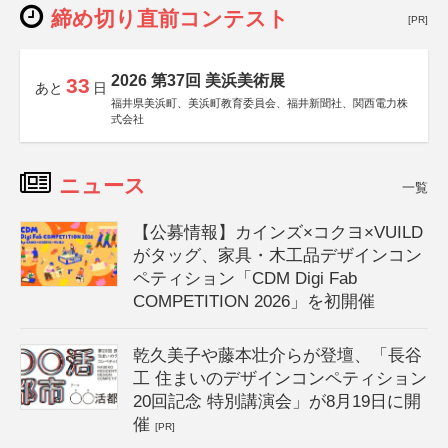
締め切り直前コンテスト
[PR]
2026 第37回 美浜美術展
33
あと
日
福井県美浜町、美浜町教育委員会、福井新聞社、関西電力株
式会社
ニュース
一覧
【公募情報】カインズ×コクヨ×VUILD
がタッグ、家具・木工品デザインコン
ペティション「CDM Digi Fab
COMPETITION 2026」を初開催
乾久美子や藤本壮介らが登壇、「長谷
工 住まいのデザインコンペティション
20回記念 特別講演会」が8月19日に開
催
[PR]