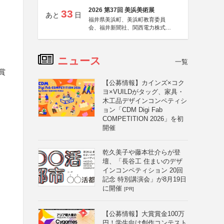
2026 第37回 美浜美術展
33
あと
日
福井県美浜町、美浜町教育委員
会、福井新聞社、関西電力株式会
社
ニュース
一覧
賞
【公募情報】カインズ×コク
ヨ×VUILDがタッグ、家具・
木工品デザインコンペティシ
ョン「CDM Digi Fab
COMPETITION 2026」を初
開催
乾久美子や藤本壮介らが登
壇、「長谷工 住まいのデザ
インコンペティション 20回
記念 特別講演会」が8月19日
に開催
[PR]
【公募情報】大賞賞金100万
円！学生向け創作コンテスト