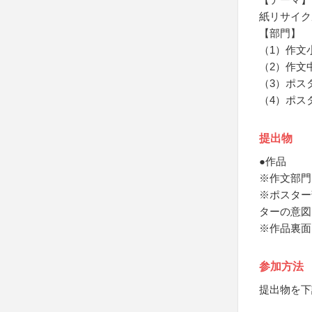
紙リサイク
【部門】
（1）作文
（2）作文
（3）ポス
（4）ポス
提出物
●作品
※作文部門
※ポスター
ターの意図
※作品裏面
参加方法
提出物を下