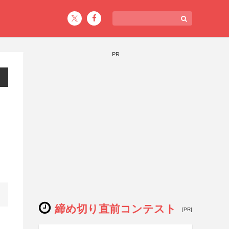
PR
締め切り直前コンテスト
[PR]