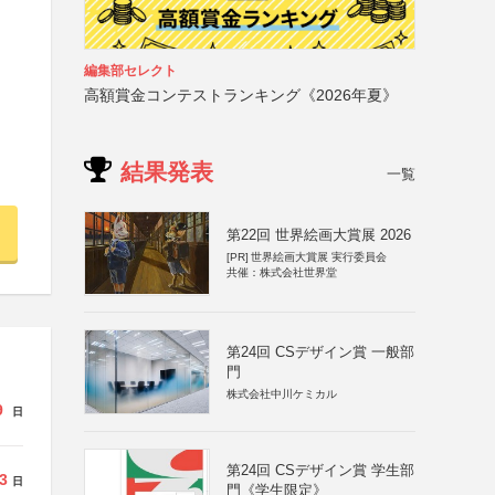
編集部セレクト
高額賞金コンテストランキング《2026年夏》
結果発表
一覧
第22回 世界絵画大賞展 2026
[PR]
世界絵画大賞展 実行委員会
共催：株式会社世界堂
第24回 CSデザイン賞 一般部
門
株式会社中川ケミカル
9
日
第24回 CSデザイン賞 学生部
3
日
門《学生限定》