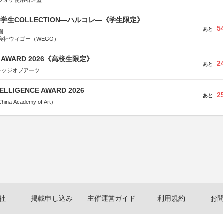
ラオケ使用者連盟
る学生COLLECTION―ハルコレ―《学生限定》
5
あと
園
会社ウィゴー（WEGO）
GN AWARD 2026《高校生限定》
2
あと
レッジオブアーツ
TELLIGENCE AWARD 2026
2
あと
a Academy of Art）
社
掲載申し込み
主催運営ガイド
利用規約
お