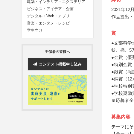
建築・インテリア・エクステリア
ビジネス・アイデア・企画
2021年12月
デジタル・Web・アプリ
作品提出・
音楽・エンタメ・レシピ
学生向け
賞
●文部科学
状、楯、5
主催者の皆様へ
●金賞（優
コンテスト掲載申し込み
●特別金賞
●銀賞（4
●銅賞（1
●学校特別
●学校奨励
※応募者全
募集内容
テーマにそ
【テーマ】