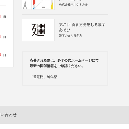
株式会社中川ケミカル
4
日
第71回 喜多方発感じる漢字
あそび
漢字のまち喜多方
4
日
5
日
応募される際は、必ず公式ホームページにて
最新の開催情報をご確認ください。
「登竜門」編集部
問い合わせ