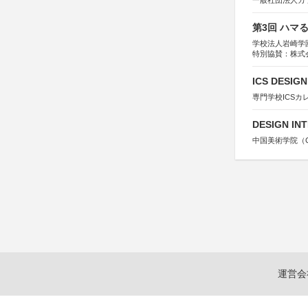
一般社団法人カ
第3回 ハマ
学校法人岩崎学
特別協賛：株式
ICS DESI
専門学校ICSカ
DESIGN IN
中国美術学院（Chin
運営会