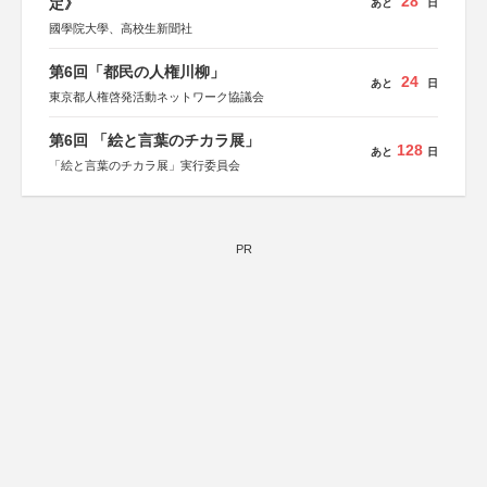
28
定》
あと
日
國學院大學、高校生新聞社
第6回「都民の人権川柳」
24
あと
日
東京都人権啓発活動ネットワーク協議会
第6回 「絵と言葉のチカラ展」
128
あと
日
「絵と言葉のチカラ展」実行委員会
PR