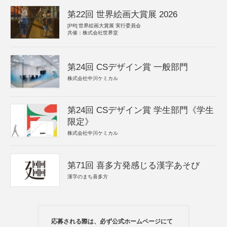
第22回 世界絵画大賞展 2026
[PR]
世界絵画大賞展 実行委員会
共催：株式会社世界堂
第24回 CSデザイン賞 一般部門
株式会社中川ケミカル
第24回 CSデザイン賞 学生部門《学生
限定》
株式会社中川ケミカル
第71回 喜多方発感じる漢字あそび
漢字のまち喜多方
応募される際は、必ず公式ホームページにて