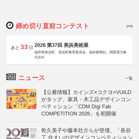
締め切り直前コンテスト
[PR]
2026 第37回 美浜美術展
33
あと
日
福井県美浜町、美浜町教育委員会、福井新聞社、関西電力株
式会社
ニュース
一覧
【公募情報】カインズ×コクヨ×VUILD
がタッグ、家具・木工品デザインコン
ペティション「CDM Digi Fab
COMPETITION 2026」を初開催
乾久美子や藤本壮介らが登壇、「長谷
工 住まいのデザインコンペティション