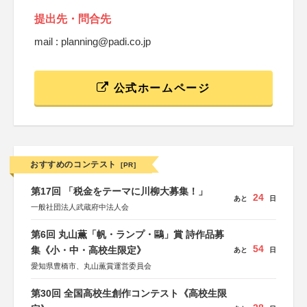
提出先・問合先
mail : planning@padi.co.jp
公式ホームページ
おすすめのコンテスト
[PR]
第17回 「税金をテーマに川柳大募集！」
24
あと
日
一般社団法人武蔵府中法人会
第6回 丸山薫「帆・ランプ・鷗」賞 詩作品募
54
集《小・中・高校生限定》
あと
日
愛知県豊橋市、丸山薫賞運営委員会
第30回 全国高校生創作コンテスト《高校生限