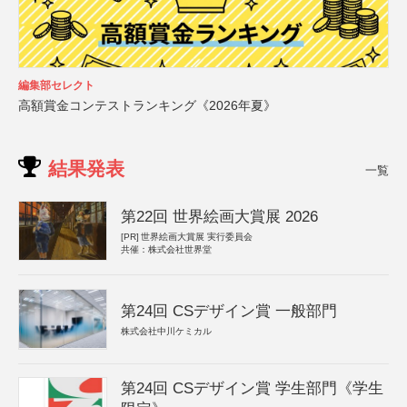
編集部セレクト
高額賞金コンテストランキング《2026年夏》
結果発表
一覧
第22回 世界絵画大賞展 2026
[PR]
世界絵画大賞展 実行委員会
共催：株式会社世界堂
第24回 CSデザイン賞 一般部門
株式会社中川ケミカル
第24回 CSデザイン賞 学生部門《学生