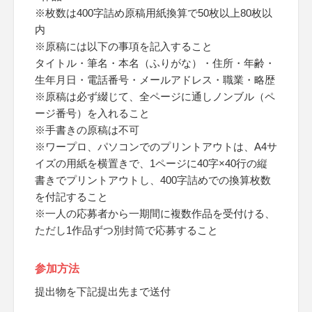
※枚数は400字詰め原稿用紙換算で50枚以上80枚以
内
※原稿には以下の事項を記入すること
タイトル・筆名・本名（ふりがな）・住所・年齢・
生年月日・電話番号・メールアドレス・職業・略歴
※原稿は必ず綴じて、全ページに通しノンブル（ペ
ージ番号）を入れること
※手書きの原稿は不可
※ワープロ、パソコンでのプリントアウトは、A4サ
イズの用紙を横置きで、1ページに40字×40行の縦
書きでプリントアウトし、400字詰めでの換算枚数
を付記すること
※一人の応募者から一期間に複数作品を受付ける、
ただし1作品ずつ別封筒で応募すること
参加方法
提出物を下記提出先まで送付