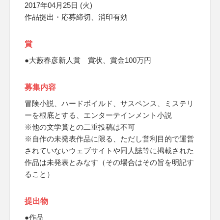
2017年04月25日 (火)
作品提出・応募締切、消印有効
賞
●大藪春彦新人賞 賞状、賞金100万円
募集内容
冒険小説、ハードボイルド、サスペンス、ミステリ
ーを根底とする、エンターテインメント小説
※他の文学賞との二重投稿は不可
※自作の未発表作品に限る、ただし営利目的で運営
されていないウェブサイトや同人誌等に掲載された
作品は未発表とみなす（その場合はその旨を明記す
ること）
提出物
●作品