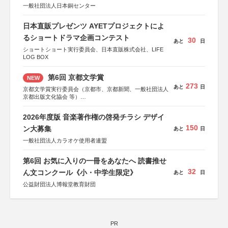
一般社団法人日本銅センター
日本直販プレゼンツ AYETプロジェクトによ
るショートドラマ企画コンテスト
30
あと
日
ショートショート実行委員会、日本直販株式会社、LIFE
LOG BOX
第6回 京都文学賞
NEW
273
あと
日
京都文学賞実行委員会（京都市、京都新聞、一般社団法人
京都出版文化協会 等）
協力：京都府書店商業組合、朝日新聞出版、
KADOKAWA、河出書房新社、幻冬舎、講談社、光文社、
2026年度版 音楽著作権の啓発チラシ デザイ
集英社、小学館、祥伝社、新潮社、淡交社、ちいさいミシ
150
マ社、徳間書店、早川書房、PHP研究所、双葉社、文藝春
ン大募集
あと
日
秋、ポプラ社、毎日新聞出版
一般社団法人カラオケ使用者連盟
第6回 お気に入りの一冊をあなたへ 読書推せ
32
ん文コンクール《小・中学生限定》
あと
日
公益財団法人博報堂教育財団
PR