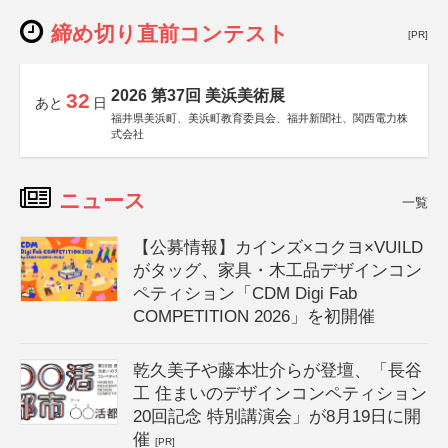
締め切り直前コンテスト
[PR]
2026 第37回 美浜美術展
32
あと
日
福井県美浜町、美浜町教育委員会、福井新聞社、関西電力株
式会社
ニュース
一覧
【公募情報】カインズ×コクヨ×VUILD
がタッグ、家具・木工品デザインコン
ペティション「CDM Digi Fab
COMPETITION 2026」を初開催
乾久美子や藤本壮介らが登壇、「長谷
工 住まいのデザインコンペティション
20回記念 特別講演会」が8月19日に開
催
[PR]