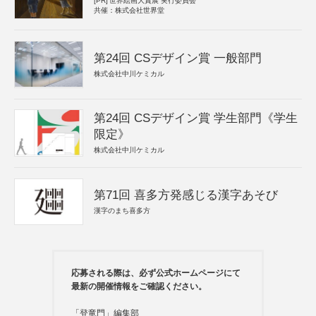
[PR]
世界絵画大賞展 実行委員会
共催：株式会社世界堂
第24回 CSデザイン賞 一般部門
株式会社中川ケミカル
第24回 CSデザイン賞 学生部門《学生
限定》
株式会社中川ケミカル
第71回 喜多方発感じる漢字あそび
漢字のまち喜多方
応募される際は、必ず公式ホームページにて
最新の開催情報をご確認ください。
「登竜門」編集部