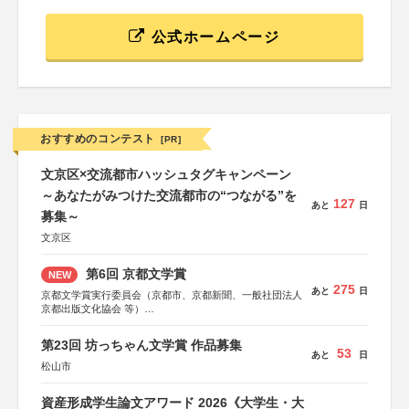
公式ホームページ
おすすめのコンテスト
[PR]
文京区×交流都市ハッシュタグキャンペーン
～あなたがみつけた交流都市の“つながる”を
127
あと
日
募集～
文京区
第6回 京都文学賞
NEW
275
あと
日
京都文学賞実行委員会（京都市、京都新聞、一般社団法人
京都出版文化協会 等）
協力：京都府書店商業組合、朝日新聞出版、
KADOKAWA、河出書房新社、幻冬舎、講談社、光文社、
第23回 坊っちゃん文学賞 作品募集
集英社、小学館、祥伝社、新潮社、淡交社、ちいさいミシ
53
あと
日
マ社、徳間書店、早川書房、PHP研究所、双葉社、文藝春
松山市
秋、ポプラ社、毎日新聞出版
資産形成学生論文アワード 2026《大学生・大