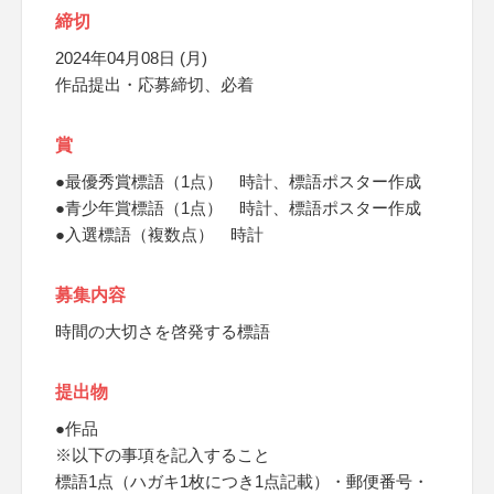
締切
2024年04月08日 (月)
作品提出・応募締切、必着
賞
●最優秀賞標語（1点） 時計、標語ポスター作成
●青少年賞標語（1点） 時計、標語ポスター作成
●入選標語（複数点） 時計
募集内容
時間の大切さを啓発する標語
提出物
●作品
※以下の事項を記入すること
標語1点（ハガキ1枚につき1点記載）・郵便番号・