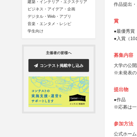
建築・インテリア・エクステリア
作品提出・
ビジネス・アイデア・企画
デジタル・Web・アプリ
賞
音楽・エンタメ・レシピ
●最優秀賞
学生向け
●入賞（10
主催者の皆様へ
募集内容
大学の公開
コンテスト掲載申し込み
※未発表の
提出物
●作品
※応募は一
参加方法
公式ホーム