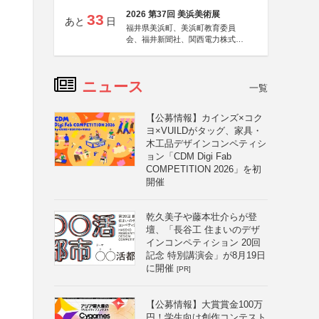
2026 第37回 美浜美術展
33
あと
日
福井県美浜町、美浜町教育委員
会、福井新聞社、関西電力株式会
社
ニュース
一覧
【公募情報】カインズ×コク
ヨ×VUILDがタッグ、家具・
木工品デザインコンペティシ
ョン「CDM Digi Fab
COMPETITION 2026」を初
開催
乾久美子や藤本壮介らが登
壇、「長谷工 住まいのデザ
インコンペティション 20回
記念 特別講演会」が8月19日
に開催
[PR]
【公募情報】大賞賞金100万
円！学生向け創作コンテスト