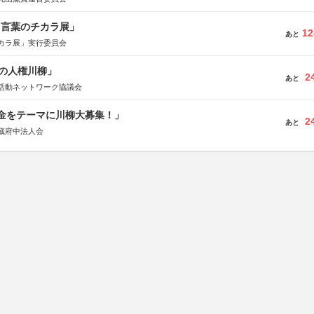
と言葉のチカラ展」
12
あと
カラ展」実行委員会
の人権川柳」
2
あと
活動ネットワーク協議会
税金をテーマに川柳大募集！」
2
あと
蔵府中法人会