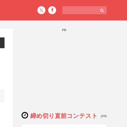
PR
締め切り直前コンテスト
[PR]