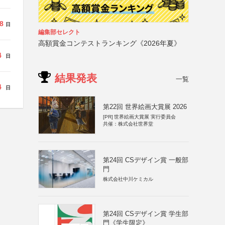
8
日
編集部セレクト
高額賞金コンテストランキング《2026年夏》
4
日
結果発表
一覧
4
日
第22回 世界絵画大賞展 2026
[PR]
世界絵画大賞展 実行委員会
共催：株式会社世界堂
第24回 CSデザイン賞 一般部
門
株式会社中川ケミカル
第24回 CSデザイン賞 学生部
門《学生限定》