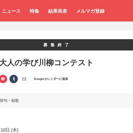
ニュース
特集
結果発表
メルマガ登録
募集終了
 大人の学び川柳コンテスト
Googleカレンダーに追加
俳句・短歌
10日 (木)