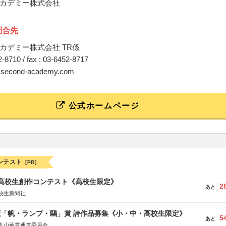
カデミー株式会社
問合先
カデミー株式会社 TR係
52-8710 / fax : 03-6452-8717
o@second-academy.com
公式ホームページ
ンテスト
[PR]
国高校生創作コンテスト《高校生限定》
2
あと
校生新聞社
薫「帆・ランプ・鷗」賞 詩作品募集《小・中・高校生限定》
5
あと
丸山薫賞運営委員会