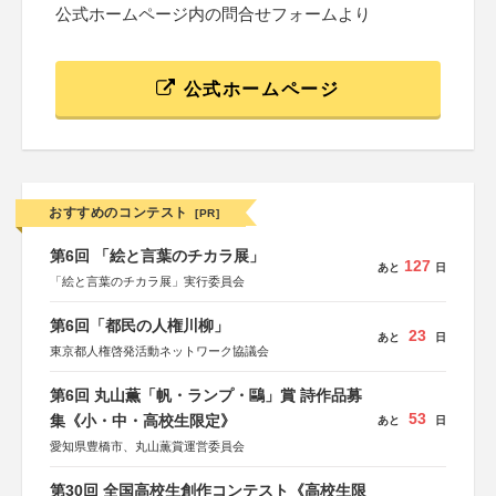
公式ホームページ内の問合せフォームより
公式ホームページ
おすすめのコンテスト
[PR]
第6回 「絵と言葉のチカラ展」
127
あと
日
「絵と言葉のチカラ展」実行委員会
第6回「都民の人権川柳」
23
あと
日
東京都人権啓発活動ネットワーク協議会
第6回 丸山薫「帆・ランプ・鷗」賞 詩作品募
53
集《小・中・高校生限定》
あと
日
愛知県豊橋市、丸山薫賞運営委員会
第30回 全国高校生創作コンテスト《高校生限