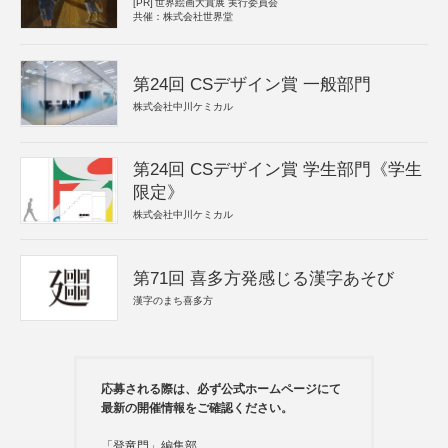
[PR]
世界絵画大賞展 実行委員会
共催：株式会社世界堂
第24回 CSデザイン賞 一般部門
株式会社中川ケミカル
第24回 CSデザイン賞 学生部門《学生
限定》
株式会社中川ケミカル
第71回 喜多方発感じる漢字あそび
漢字のまち喜多方
応募される際は、必ず公式ホームページにて
最新の開催情報をご確認ください。
「登竜門」編集部