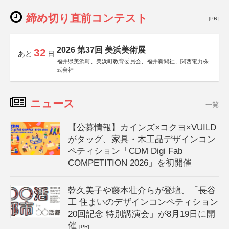
締め切り直前コンテスト
[PR]
2026 第37回 美浜美術展
32
あと
日
福井県美浜町、美浜町教育委員会、福井新聞社、関西電力株
式会社
ニュース
一覧
【公募情報】カインズ×コクヨ×VUILD
がタッグ、家具・木工品デザインコン
ペティション「CDM Digi Fab
COMPETITION 2026」を初開催
乾久美子や藤本壮介らが登壇、「長谷
工 住まいのデザインコンペティション
20回記念 特別講演会」が8月19日に開
催
[PR]