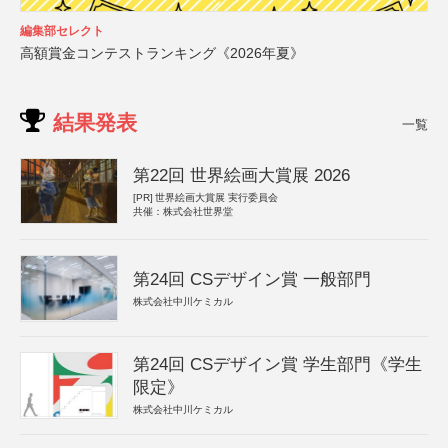
編集部セレクト
高額賞金コンテストランキング《2026年夏》
結果発表
一覧
第22回 世界絵画大賞展 2026
[PR]
世界絵画大賞展 実行委員会
共催：株式会社世界堂
第24回 CSデザイン賞 一般部門
株式会社中川ケミカル
第24回 CSデザイン賞 学生部門《学生
限定》
株式会社中川ケミカル