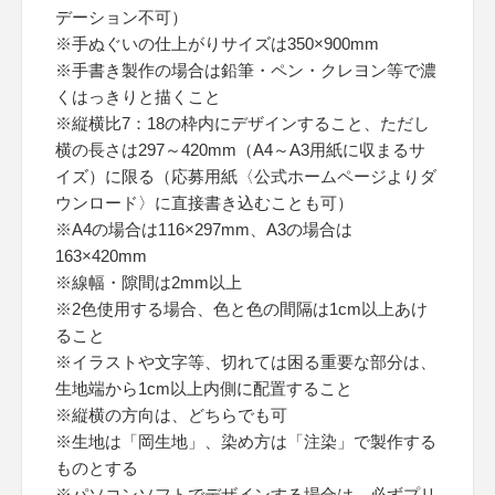
デーション不可）
※手ぬぐいの仕上がりサイズは350×900mm
※手書き製作の場合は鉛筆・ペン・クレヨン等で濃
くはっきりと描くこと
※縦横比7：18の枠内にデザインすること、ただし
横の長さは297～420mm（A4～A3用紙に収まるサ
イズ）に限る（応募用紙〈公式ホームページよりダ
ウンロード〉に直接書き込むことも可）
※A4の場合は116×297mm、A3の場合は
163×420mm
※線幅・隙間は2mm以上
※2色使用する場合、色と色の間隔は1cm以上あけ
ること
※イラストや文字等、切れては困る重要な部分は、
生地端から1cm以上内側に配置すること
※縦横の方向は、どちらでも可
※生地は「岡生地」、染め方は「注染」で製作する
ものとする
※パソコンソフトでデザインする場合は、必ずプリ