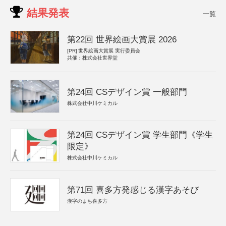
結果発表
一覧
第22回 世界絵画大賞展 2026
[PR]
世界絵画大賞展 実行委員会
共催：株式会社世界堂
第24回 CSデザイン賞 一般部門
株式会社中川ケミカル
第24回 CSデザイン賞 学生部門《学生
限定》
株式会社中川ケミカル
第71回 喜多方発感じる漢字あそび
漢字のまち喜多方