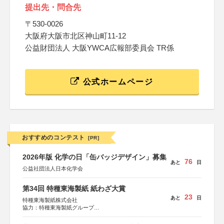
提出先・問合先
〒530-0026
大阪府大阪市北区神山町11-12
公益財団法人 大阪YWCA広報部委員会 TR係
公式ホームページ
おすすめのコンテスト
[PR]
2026年版 化学の日「缶バッジデザイン」募集
76
あと
日
公益社団法人日本化学会
第34回 特種東海製紙 紙わざ大賞
23
あと
日
特種東海製紙株式会社
協力：特種東海製紙グループ
特別協賛：静岡県長泉町