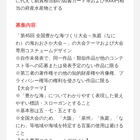
に代えて副賞相当額の図書カード等および5000円相
当の府産水産物とする
募集内容
「第45回 全国豊かな海づくり大会～魚庭（なに
わ）の海おおさか大会～」の大会テーマおよび大会
専用コスチュームデザイン
※自作未発表で、同一作品・類似作品が他のコンテ
スト等への応募または発表予定のない作品に限る
※第三者の著作権その他の知的財産権や肖像権、プ
ライバシー権等の権利を侵さない作品に限る
【大会テーマ】
※「豊かな海」についてわかりやすく表現した覚え
やすい標語・スローガンとすること
※基本形は五・七・五とする
※全国大会のため、「大阪」「泉州」「魚庭」「な
にわ」等地域や海域を特定する言葉の使用は避ける
こと