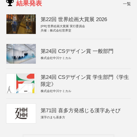
結果発表
一覧
第22回 世界絵画大賞展 2026
[PR]
世界絵画大賞展 実行委員会
共催：株式会社世界堂
第24回 CSデザイン賞 一般部門
株式会社中川ケミカル
第24回 CSデザイン賞 学生部門《学生
限定》
株式会社中川ケミカル
第71回 喜多方発感じる漢字あそび
漢字のまち喜多方