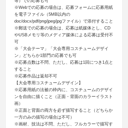
等）での応募も可
※Webでの応募の場合は、応募フォームに応募用紙
を電子ファイル（5MB以内の
doc/docx/pdf/png/jpeg/jpgファイル）で添付すること
※郵送での応募の場合は、応募は紙媒体とし、CD
やUSBメモリ等のメディア媒体による応募は受付不
可
※「大会テーマ」「大会専用コスチュームデザイ
ン」どちらか1部門の応募でも可
※応募点数は不問、ただし、応募は1回につき1点と
すること
※応募作品は返却不可
【大会専用コスチュームデザイン】
※応募用紙の法被の枠内に、コスチュームのデザイ
ンを自由に描くこと（正面・背面のカラーイラスト
画）
※正面と背面の両方を必ず描写すること（どちらか
一方のみの描写の場合は不可）
※画材、技法は不問、ただし、フルカラーで描写す