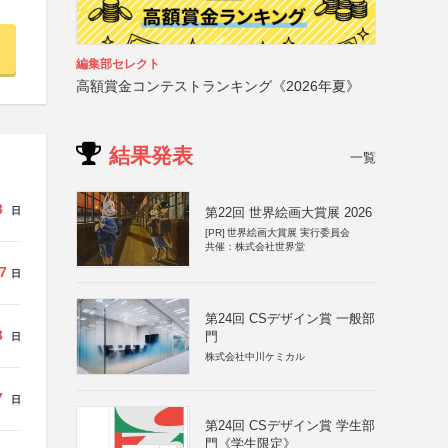
編集部セレクト
高額賞金コンテストランキング《2026年夏》
結果発表
一覧
3
日
第22回 世界絵画大賞展 2026
[PR]
世界絵画大賞展 実行委員会
共催：株式会社世界堂
7
日
第24回 CSデザイン賞 一般部
3
門
日
株式会社中川ケミカル
7
日
第24回 CSデザイン賞 学生部
門《学生限定》