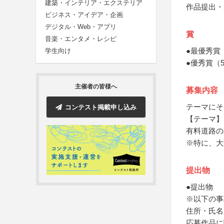
建築・インテリア・エクステリア
作品提出・
ビジネス・アイデア・企画
デジタル・Web・アプリ
賞
音楽・エンタメ・レシピ
●最優秀賞
学生向け
●優秀賞（
主催者の皆様へ
募集内容
テーマにそ
コンテスト掲載申し込み
【テーマ】
有料道路の
※特に、大
提出物
●提出物
※以下の事
住所・氏名
応募作品に