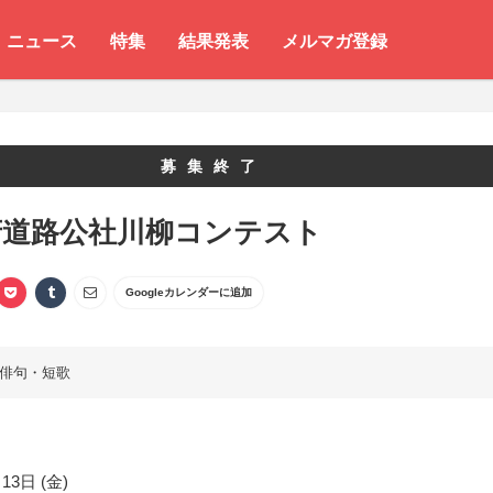
ニュース
特集
結果発表
メルマガ登録
募集終了
府道路公社川柳コンテスト
Googleカレンダーに追加
俳句・短歌
13日 (金)