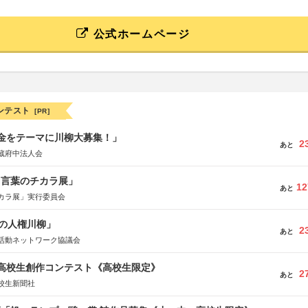
公式ホームページ
ンテスト
[PR]
税金をテーマに川柳大募集！」
2
あと
蔵府中法人会
と言葉のチカラ展」
12
あと
カラ展」実行委員会
の人権川柳」
2
あと
活動ネットワーク協議会
国高校生創作コンテスト《高校生限定》
2
あと
校生新聞社