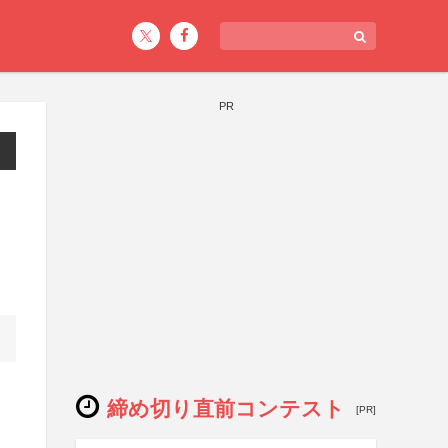
PR
締め切り直前コンテスト
[PR]