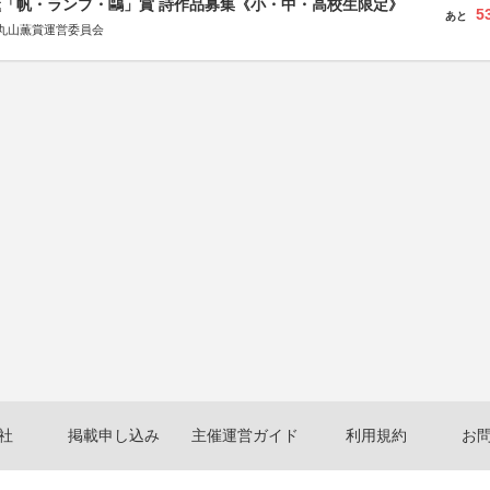
薫「帆・ランプ・鷗」賞 詩作品募集《小・中・高校生限定》
5
あと
丸山薫賞運営委員会
社
掲載申し込み
主催運営ガイド
利用規約
お