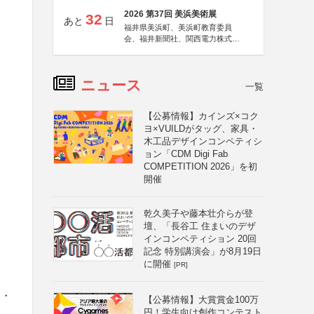
2026 第37回 美浜美術展
32
あと
日
福井県美浜町、美浜町教育委員
会、福井新聞社、関西電力株式会
社
ニュース
一覧
【公募情報】カインズ×コク
ヨ×VUILDがタッグ、家具・
木工品デザインコンペティシ
ョン「CDM Digi Fab
COMPETITION 2026」を初
開催
る
乾久美子や藤本壮介らが登
壇、「長谷工 住まいのデザ
インコンペティション 20回
記念 特別講演会」が8月19日
に開催
[PR]
品・
【公募情報】大賞賞金100万
円！学生向け創作コンテスト