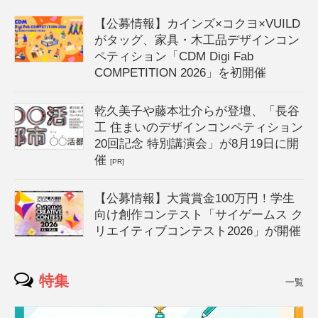
【公募情報】カインズ×コクヨ×VUILD
がタッグ、家具・木工品デザインコン
ペティション「CDM Digi Fab
COMPETITION 2026」を初開催
乾久美子や藤本壮介らが登壇、「長谷
工 住まいのデザインコンペティション
20回記念 特別講演会」が8月19日に開
催
[PR]
【公募情報】大賞賞金100万円！学生
向け創作コンテスト「サイゲームス ク
リエイティブコンテスト2026」が開催
特集
一覧