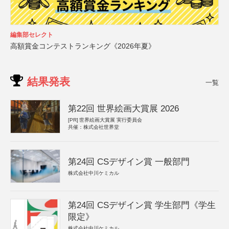
編集部セレクト
高額賞金コンテストランキング《2026年夏》
結果発表
一覧
第22回 世界絵画大賞展 2026
[PR]
世界絵画大賞展 実行委員会
共催：株式会社世界堂
第24回 CSデザイン賞 一般部門
株式会社中川ケミカル
第24回 CSデザイン賞 学生部門《学生
限定》
株式会社中川ケミカル