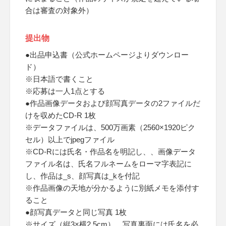
合は審査の対象外）
提出物
●出品申込書（公式ホームページよりダウンロー
ド）
※日本語で書くこと
※応募は一人1点とする
●作品画像データおよび顔写真データの2ファイルだ
けを収めたCD-R 1枚
※データファイルは、500万画素（2560×1920ピク
セル）以上でjpegファイル
※CD-Rには氏名・作品名を明記し、、画像データ
ファイル名は、氏名フルネームをローマ字表記に
し、作品は_s、顔写真は_kを付記
※作品画像の天地が分かるように別紙メモを添付す
ること
●顔写真データと同じ写真 1枚
※サイズ（縦3×横2.5cm）、写真裏面には氏名を必