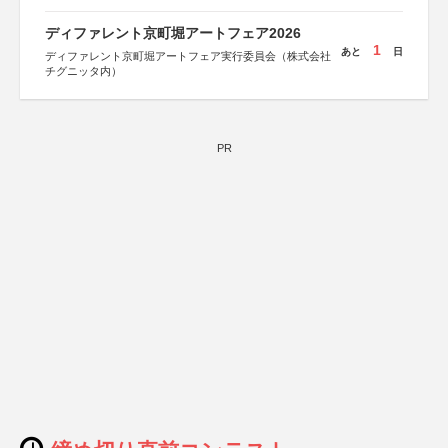
協賛：東京海上日動火災保険株式会社、東京海上日動あん
しん生命保険株式会社
ディファレント京町堀アートフェア2026
1
あと
日
ディファレント京町堀アートフェア実行委員会（株式会社
チグニッタ内）
PR