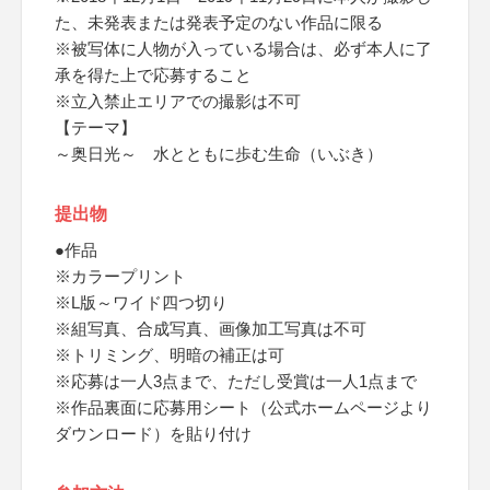
た、未発表または発表予定のない作品に限る
※被写体に人物が入っている場合は、必ず本人に了
承を得た上で応募すること
※立入禁止エリアでの撮影は不可
【テーマ】
～奥日光～ 水とともに歩む生命（いぶき）
提出物
●作品
※カラープリント
※L版～ワイド四つ切り
※組写真、合成写真、画像加工写真は不可
※トリミング、明暗の補正は可
※応募は一人3点まで、ただし受賞は一人1点まで
※作品裏面に応募用シート（公式ホームページより
ダウンロード）を貼り付け