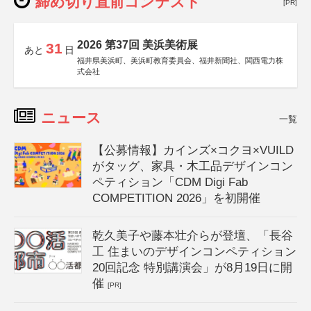
締め切り直前コンテスト
[PR]
2026 第37回 美浜美術展
31
あと
日
福井県美浜町、美浜町教育委員会、福井新聞社、関西電力株
式会社
ニュース
一覧
【公募情報】カインズ×コクヨ×VUILD
がタッグ、家具・木工品デザインコン
ペティション「CDM Digi Fab
COMPETITION 2026」を初開催
乾久美子や藤本壮介らが登壇、「長谷
工 住まいのデザインコンペティション
20回記念 特別講演会」が8月19日に開
催
[PR]