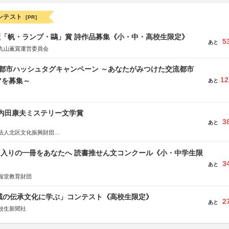
ンテスト
[PR]
薫「帆・ランプ・鷗」賞 詩作品募集《小・中・高校生限定》
5
あと
丸山薫賞運営委員会
流都市ハッシュタグキャンペーン ～あなたがみつけた交流都市
12
”を募集～
あと
区内田康夫ミステリー文学賞
3
あと
法人北区文化振興財団
法人内田康夫財団
実業之日本社
に入りの一冊をあなたへ 読書推せん文コンクール《小・中学生限
3
あと
報堂教育財団
地域の伝承文化に学ぶ」コンテスト《高校生限定》
2
あと
校生新聞社