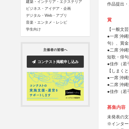
建築・インテリア・エクステリア
作品提出・
ビジネス・アイデア・企画
デジタル・Web・アプリ
賞
音楽・エンタメ・レシピ
【一般文芸
学生向け
●一席 沖
句）、賞金
●二席 沖
主催者の皆様へ
短歌・俳句
コンテスト掲載申し込み
●佳作（若
【しまくと
●一席 沖
●二席 沖
●佳作（若
募集内容
未発表の文
※インター