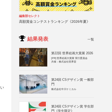
編集部セレクト
高額賞金コンテストランキング《2026年夏》
結果発表
一覧
第22回 世界絵画大賞展 2026
[PR]
世界絵画大賞展 実行委員会
共催：株式会社世界堂
第24回 CSデザイン賞 一般部
門
さい
株式会社中川ケミカル
第24回 CSデザイン賞 学生部
門《学生限定》