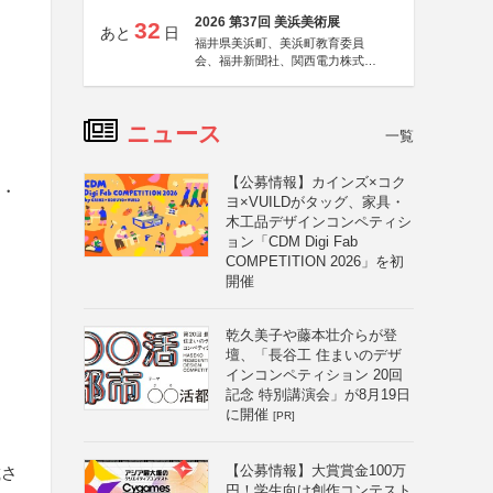
2026 第37回 美浜美術展
32
あと
日
福井県美浜町、美浜町教育委員
会、福井新聞社、関西電力株式会
社
ニュース
一覧
【公募情報】カインズ×コク
詩・
ヨ×VUILDがタッグ、家具・
木工品デザインコンペティシ
ョン「CDM Digi Fab
COMPETITION 2026」を初
開催
乾久美子や藤本壮介らが登
壇、「長谷工 住まいのデザ
インコンペティション 20回
記念 特別講演会」が8月19日
に開催
[PR]
【公募情報】大賞賞金100万
載さ
円！学生向け創作コンテスト