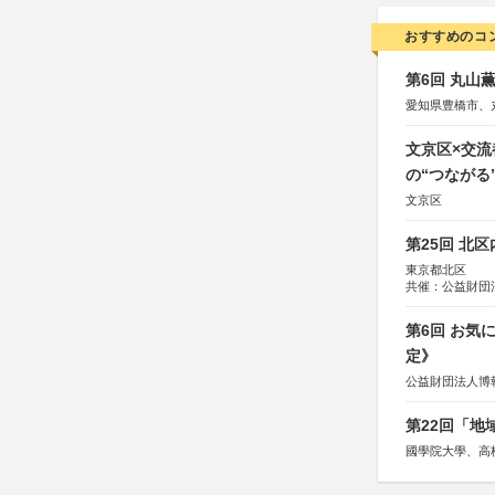
おすすめのコ
第6回 丸山
愛知県豊橋市、
文京区×交
の“つながる
文京区
第25回 北
東京都北区
共催：公益財団
協力：一般財団
協賛：株式会社
第6回 お気
定》
公益財団法人博
第22回「
國學院大學、高