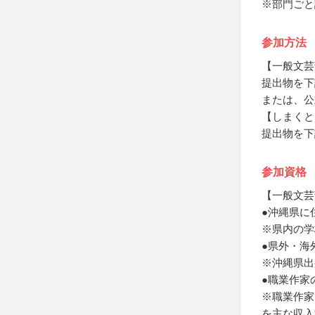
※部門ごと
参加方法
【一般文芸
提出物を下
または、公
【しまくと
提出物を下
参加資格
【一般文芸
●沖縄県に
※県内の学
●県外・海
※沖縄県出
●職業作家
※職業作家
を主な収入