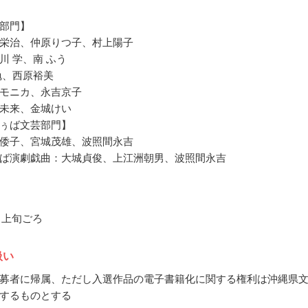
部門】
栄治、仲原りつ子、村上陽子
川 学、南 ふう
勉、西原裕美
モニカ、永吉京子
未来、金城けい
ぅば文芸部門】
倭子、宮城茂雄、波照間永吉
ば演劇戯曲：大城貞俊、上江洲朝男、波照間永吉
2月上旬ごろ
扱い
募者に帰属、ただし入選作品の電子書籍化に関する権利は沖縄県
するものとする