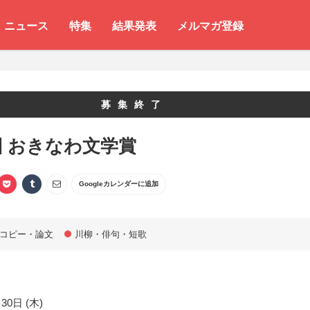
ニュース
特集
結果発表
メルマガ登録
募集終了
回 おきなわ文学賞
Googleカレンダーに追加
コピー・論文
川柳・俳句・短歌
30日 (木)