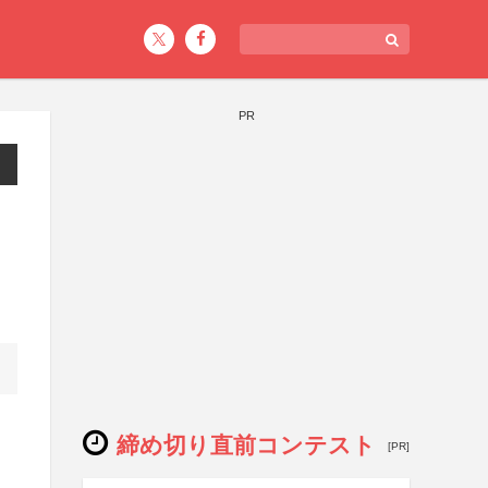
PR
締め切り直前コンテスト
[PR]