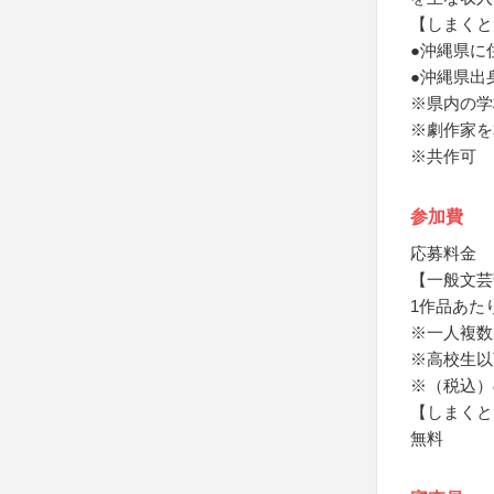
【しまくと
●沖縄県に
●沖縄県出
※県内の学
※劇作家を
※共作可
参加費
応募料金
【一般文芸
1作品あた
※一人複数
※高校生以
※（税込）
【しまくと
無料