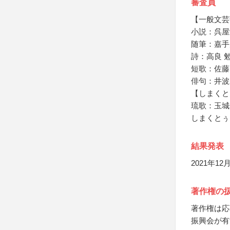
審査員
【一般文芸
小説：呉屋
随筆：嘉手
詩：高良 
短歌：佐藤
俳句：井波
【しまくと
琉歌：玉城
しまくとぅ
結果発表
2021年1
著作権の
著作権は応
振興会が有