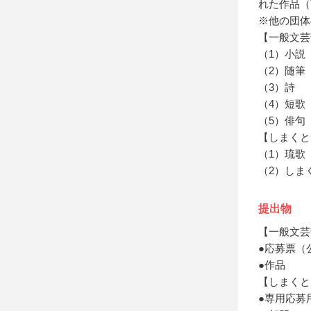
れた作品（
※他の団体
【一般文芸
（1）小説
（2）随筆
（3）詩
（4）短歌
（5）俳句
【しまくと
（1）琉歌
（2）しま
提出物
【一般文芸
●応募票（
●作品
【しまくと
●専用応募