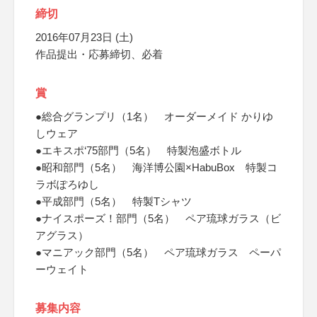
締切
2016年07月23日 (土)
作品提出・応募締切、必着
賞
●総合グランプリ（1名） オーダーメイド かりゆ
しウェア
●エキスポ‘75部門（5名） 特製泡盛ボトル
●昭和部門（5名） 海洋博公園×HabuBox 特製コ
ラボぽろゆし
●平成部門（5名） 特製Tシャツ
●ナイスポーズ！部門（5名） ペア琉球ガラス（ビ
アグラス）
●マニアック部門（5名） ペア琉球ガラス ペーパ
ーウェイト
募集内容