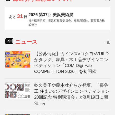
2026 第37回 美浜美術展
31
あと
日
福井県美浜町、美浜町教育委員会、福井新聞社、関西電力株
式会社
ニュース
一覧
【公募情報】カインズ×コクヨ×VUILD
がタッグ、家具・木工品デザインコン
ペティション「CDM Digi Fab
COMPETITION 2026」を初開催
乾久美子や藤本壮介らが登壇、「長谷
工 住まいのデザインコンペティション
20回記念 特別講演会」が8月19日に開
催
[PR]