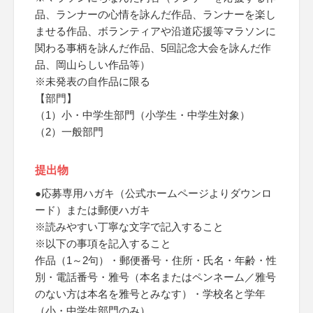
品、ランナーの心情を詠んだ作品、ランナーを楽し
ませる作品、ボランティアや沿道応援等マラソンに
関わる事柄を詠んだ作品、5回記念大会を詠んだ作
品、岡山らしい作品等）
※未発表の自作品に限る
【部門】
（1）小・中学生部門（小学生・中学生対象）
（2）一般部門
提出物
●応募専用ハガキ（公式ホームページよりダウンロ
ード）または郵便ハガキ
※読みやすい丁寧な文字で記入すること
※以下の事項を記入すること
作品（1～2句）・郵便番号・住所・氏名・年齢・性
別・電話番号・雅号（本名またはペンネーム／雅号
のない方は本名を雅号とみなす）・学校名と学年
（小・中学生部門のみ）