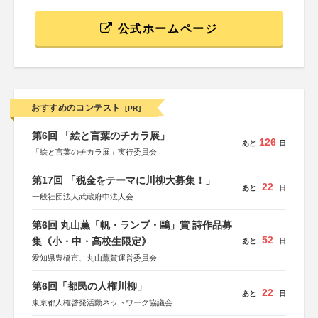
公式ホームページ
おすすめのコンテスト
[PR]
第6回 「絵と言葉のチカラ展」
126
あと
日
「絵と言葉のチカラ展」実行委員会
第17回 「税金をテーマに川柳大募集！」
22
あと
日
一般社団法人武蔵府中法人会
第6回 丸山薫「帆・ランプ・鷗」賞 詩作品募
52
集《小・中・高校生限定》
あと
日
愛知県豊橋市、丸山薫賞運営委員会
第6回「都民の人権川柳」
22
あと
日
東京都人権啓発活動ネットワーク協議会