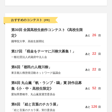
おすすめのコンテスト
[PR]
第30回 全国高校生創作コンテスト《高校生限
26
定》
あと
日
國學院大學、高校生新聞社
第17回 「税金をテーマに川柳大募集！」
22
あと
日
一般社団法人武蔵府中法人会
第6回「都民の人権川柳」
22
あと
日
東京都人権啓発活動ネットワーク協議会
第6回 丸山薫「帆・ランプ・鷗」賞 詩作品募
52
集《小・中・高校生限定》
あと
日
愛知県豊橋市、丸山薫賞運営委員会
第6回 「絵と言葉のチカラ展」
126
あと
日
「絵と言葉のチカラ展」実行委員会