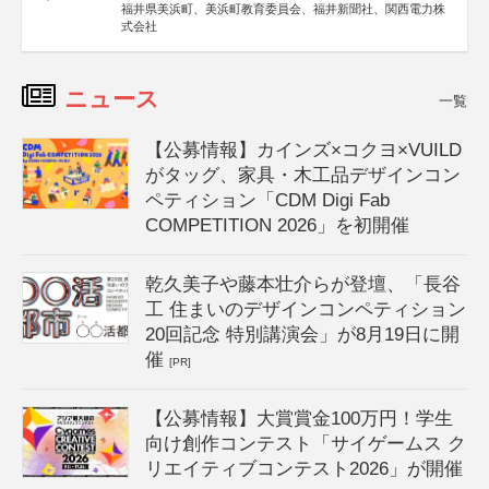
福井県美浜町、美浜町教育委員会、福井新聞社、関西電力株
式会社
ニュース
一覧
【公募情報】カインズ×コクヨ×VUILD
がタッグ、家具・木工品デザインコン
ペティション「CDM Digi Fab
COMPETITION 2026」を初開催
乾久美子や藤本壮介らが登壇、「長谷
工 住まいのデザインコンペティション
20回記念 特別講演会」が8月19日に開
催
[PR]
【公募情報】大賞賞金100万円！学生
向け創作コンテスト「サイゲームス ク
リエイティブコンテスト2026」が開催