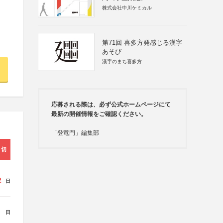
株式会社中川ケミカル
第71回 喜多方発感じる漢字
あそび
漢字のまち喜多方
応募される際は、必ず公式ホームページにて
最新の開催情報をご確認ください。
「登竜門」編集部
締切
2
日
日