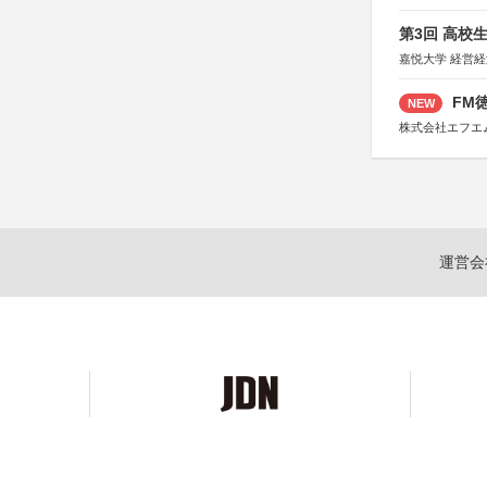
第3回 高校
嘉悦大学 経営
FM徳
NEW
株式会社エフエ
運営会