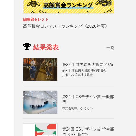
編集部セレクト
高額賞金コンテストランキング《2026年夏》
結果発表
一覧
第22回 世界絵画大賞展 2026
[PR]
世界絵画大賞展 実行委員会
共催：株式会社世界堂
第24回 CSデザイン賞 一般部
門
株式会社中川ケミカル
第24回 CSデザイン賞 学生部
門《学生限定》