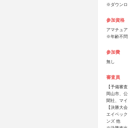
※ダウンロ
参加資格
アマチュア
※年齢不問
参加費
無し
審査員
【予備審査
岡山市、公
聞社、マイ
【決勝大会
エイベック
ンズ 他
※決勝進出