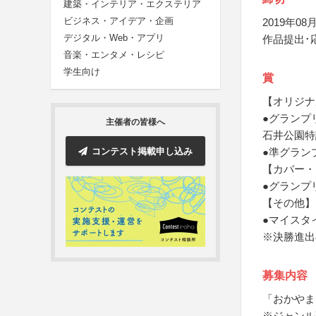
建築・インテリア・エクステリア
ビジネス・アイデア・企画
2019年08月
デジタル・Web・アプリ
作品提出･
音楽・エンタメ・レシピ
学生向け
賞
【オリジナ
●グランプ
主催者の皆様へ
石井公園特
コンテスト掲載申し込み
●準グラン
【カバー・
●グランプ
【その他】
●マイスタ
※決勝進出
募集内容
「おかやま
※ジャンル