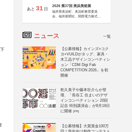
2026 第37回 美浜美術展
31
あと
日
福井県美浜町、美浜町教育委員
会、福井新聞社、関西電力株式会
社
ニュース
一覧
【公募情報】カインズ×コク
の下
ヨ×VUILDがタッグ、家具・
木工品デザインコンペティシ
ョン「CDM Digi Fab
COMPETITION 2026」を初
開催
乾久美子や藤本壮介らが登
壇、「長谷工 住まいのデザ
インコンペティション 20回
記念 特別講演会」が8月19日
に開催
[PR]
者
【公募情報】大賞賞金100万
円！学生向け創作コンテスト