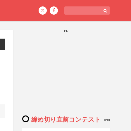
PR
締め切り直前コンテスト
[PR]