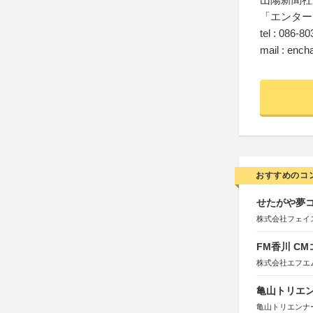
「エンター
tel : 086-8
mail : enc
おすすめのコ
せたがや夢コ
株式会社フェイ
FM香川 C
株式会社エフエ
亀山トリエンナ
亀山トリエンナ