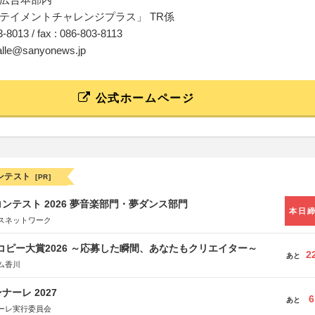
テイメントチャレンジプラス」 TR係
03-8013 / fax : 086-803-8113
halle@sanyonews.jp
公式ホームページ
ンテスト
[PR]
ンテスト 2026 夢音楽部門・夢ダンス部門
本日
スネットワーク
Mコピー大賞2026 ～応募した瞬間、あなたもクリエイター～
2
あと
ム香川
ーレ 2027
6
あと
ーレ実行委員会