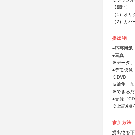
【部門】
（1）オリ
（2）カバ
提出物
●応募用紙
●写真
※データ、
●デモ映像
※DVD、
※編集、加
※できるだ
●音源（C
※上記4点
参加方法
提出物を下