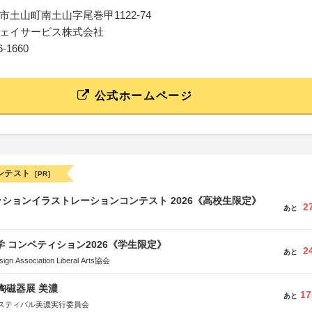
市土山町南土山字尾巻甲1122-74
ェイサービス株式会社
66-1660
公式ホームページ
ンテスト
[PR]
ションイラストレーションコンテスト 2026《高校生限定》
2
あと
大学 コンペティション2026《学生限定》
2
あと
Association Liberal Arts協会
際陶磁器展 美濃
17
あと
スティバル美濃実行委員会