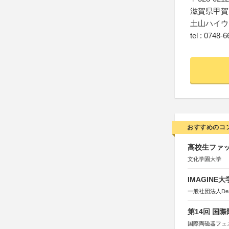
滋賀県甲賀
土山ハイウ
tel : 0748-
おすすめのコ
高校生ファッ
文化学園大学
IMAGINE
一般社団法人Design 
第14回 国
国際陶磁器フェ