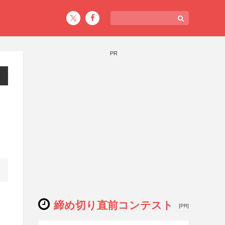
PR
締め切り直前コンテスト
[PR]