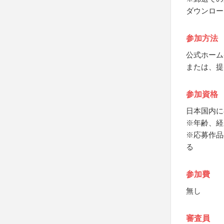
ダウンロー
参加方法
公式ホーム
または、提
参加資格
日本国内に
※年齢、経
※応募作品
る
参加費
無し
審査員