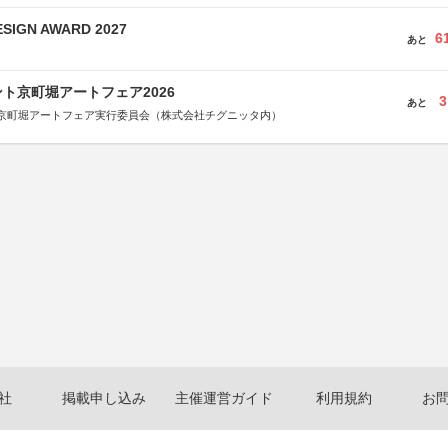
SIGN AWARD 2027
6
あと
ト京町堀アートフェア2026
3
あと
京町堀アートフェア実行委員会（株式会社チグニッタ内）
社
掲載申し込み
主催運営ガイド
利用規約
お