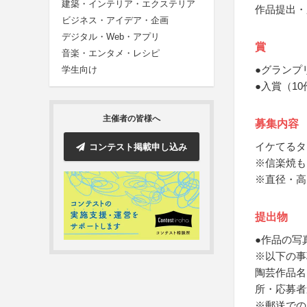
建築・インテリア・エクステリア
作品提出・
ビジネス・アイデア・企画
デジタル・Web・アプリ
賞
音楽・エンタメ・レシピ
●グランプ
学生向け
●入賞（1
主催者の皆様へ
募集内容
イケてるタ
コンテスト掲載申し込み
※信楽焼も
※直径・高
提出物
●作品の写
※以下の事
陶芸作品名
所・応募者
※郵送での