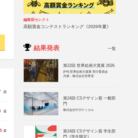
編集部セレクト
高額賞金コンテストランキング《2026年夏》
結果発表
一覧
第22回 世界絵画大賞展 2026
[PR]
世界絵画大賞展 実行委員会
共催：株式会社世界堂
7
日
第24回 CSデザイン賞 一般部
門
株式会社中川ケミカル
4
日
5
第24回 CSデザイン賞 学生部
日
門《学生限定》