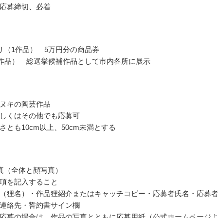
応募締切、必着
リ（1作品） 5万円分の商品券
0作品） 総選挙候補作品として市内各所に展示
ヌキの陶芸作品
しくはその他でも応募可
さとも10cm以上、50cm未満とする
真（全体と顔写真）
項を記入すること
（狸名）・作品狸紹介またはキャッチコピー・応募者氏名・応募
連絡先・誓約書サイン欄
応募の場合は、作品の写真とともに応募用紙（公式ホームページ