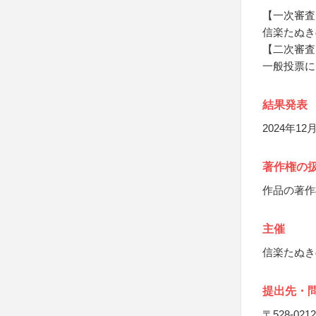
【一次審査
信楽たぬき
【二次審査
一般投票に
結果発表
2024年1
著作権の
作品の著作
主催
信楽たぬき
提出先・
〒528-0212