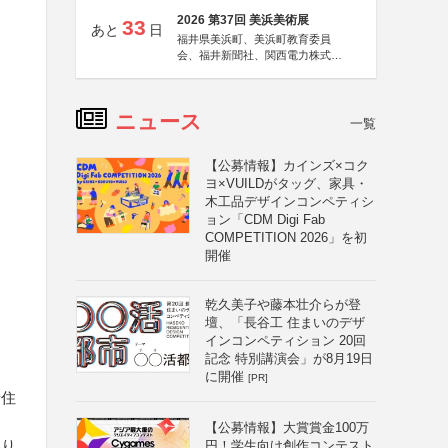
2026 第37回 美浜美術展
33
あと
日
福井県美浜町、美浜町教育委員
会、福井新聞社、関西電力株式会
社
ニュース
一覧
【公募情報】カインズ×コク
ヨ×VUILDがタッグ、家具・
木工品デザインコンペティシ
ョン「CDM Digi Fab
COMPETITION 2026」を初
開催
乾久美子や藤本壮介らが登
壇、「長谷工 住まいのデザ
インコンペティション 20回
記念 特別講演会」が8月19日
に開催
[PR]
者住
【公募情報】大賞賞金100万
より
円！学生向け創作コンテスト