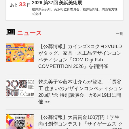
2026 第37回 美浜美術展
33
あと
日
福井県美浜町、美浜町教育委員会、福井新聞社、関西電力株
式会社
ニュース
一覧
【公募情報】カインズ×コクヨ×VUILD
がタッグ、家具・木工品デザインコン
ペティション「CDM Digi Fab
COMPETITION 2026」を初開催
乾久美子や藤本壮介らが登壇、「長谷
工 住まいのデザインコンペティション
20回記念 特別講演会」が8月19日に開
催
[PR]
【公募情報】大賞賞金100万円！学生
向け創作コンテスト「サイゲームス ク