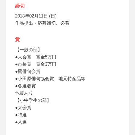
締切
2018年02月11日 (日)
作品提出・応募締切、必着
賞
【一般の部】
●大会賞 賞金5万円
●市長賞 賞金3万円
●鷹俳句会賞
●小田原俳句協会賞 地元特産品等
●各選者賞
他賞あり
【小中学生の部】
●大会賞
●特選
●入選