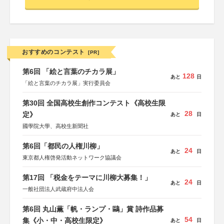
おすすめのコンテスト
[PR]
第6回 「絵と言葉のチカラ展」
128
あと
日
「絵と言葉のチカラ展」実行委員会
第30回 全国高校生創作コンテスト《高校生限
28
定》
あと
日
國學院大學、高校生新聞社
第6回「都民の人権川柳」
24
あと
日
東京都人権啓発活動ネットワーク協議会
第17回 「税金をテーマに川柳大募集！」
24
あと
日
一般社団法人武蔵府中法人会
第6回 丸山薫「帆・ランプ・鷗」賞 詩作品募
54
集《小・中・高校生限定》
あと
日