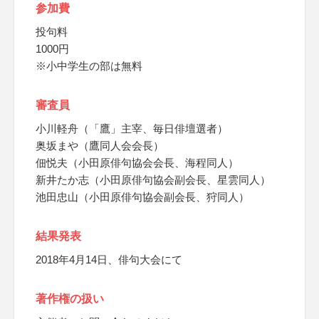
参加費
投句料
1000円
※小中学生の部は無料
審査員
小川軽舟（「鷹」主宰、毎日俳壇選者）
奥坂まや（鷹同人会会長）
佃悦夫（小田原俳句協会会長、海程同人）
新井たか志（小田原俳句協会副会長、星雲同人）
池田忠山（小田原俳句協会副会長、狩同人）
結果発表
2018年4月14日、俳句大会にて
著作権の扱い