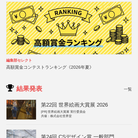
編集部セレクト
高額賞金コンテストランキング《2026年夏》
結果発表
一覧
第22回 世界絵画大賞展 2026
[PR]
世界絵画大賞展 実行委員会
共催：株式会社世界堂
第24回 CSデザイン賞 一般部門