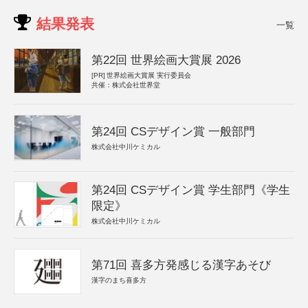
結果発表
一覧
第22回 世界絵画大賞展 2026
[PR]
世界絵画大賞展 実行委員会
共催：株式会社世界堂
第24回 CSデザイン賞 一般部門
株式会社中川ケミカル
第24回 CSデザイン賞 学生部門《学生
限定》
株式会社中川ケミカル
第71回 喜多方発感じる漢字あそび
漢字のまち喜多方