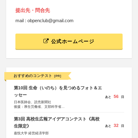
提出先・問合先
mail : obpenclub@gmail.com
公式ホームページ
おすすめのコンテスト
[PR]
第10回 生命（いのち）を見つめるフォト＆エ
ッセー
56
あと
日
日本医師会、読売新聞社
後援：厚生労働省、文部科学省
協賛：東京海上日動火災保険株式会社、東京海上日動あん
しん生命保険株式会社
第3回 高校生広報アイデアコンテスト《高校
32
生限定》
あと
日
嘉悦大学 経営経済学部