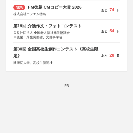
FM徳島 CMコピー大賞 2026
NEW
74
あと
日
株式会社エフエム徳島
第19回 介護作文・フォトコンテスト
54
あと
日
公益社団法人 全国老人福祉施設協議会
※後援：厚生労働省、文部科学省
第30回 全国高校生創作コンテスト《高校生限
28
定》
あと
日
國學院大學、高校生新聞社
PR