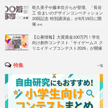
乾久美子や藤本壮介らが登壇、「長谷
工 住まいのデザインコンペティション
20回記念 特別講演会」が8月19日に開
催
[PR]
【公募情報】大賞賞金100万円！学生
向け創作コンテスト「サイゲームス ク
リエイティブコンテスト2026」が開催
特集
一覧