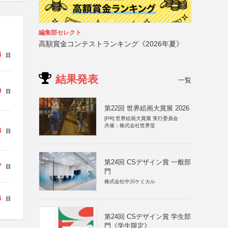
編集部セレクト
高額賞金コンテストランキング《2026年夏》
4
日
結果発表
一覧
9
日
第22回 世界絵画大賞展 2026
[PR]
世界絵画大賞展 実行委員会
共催：株式会社世界堂
4
日
第24回 CSデザイン賞 一般部
7
日
門
株式会社中川ケミカル
6
日
第24回 CSデザイン賞 学生部
門《学生限定》