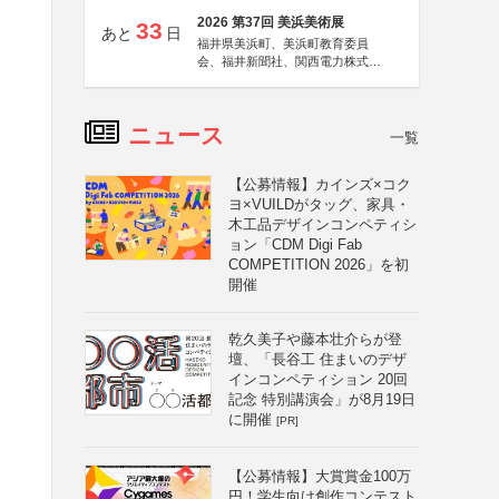
2026 第37回 美浜美術展
33
あと
日
福井県美浜町、美浜町教育委員
会、福井新聞社、関西電力株式会
社
ニュース
一覧
【公募情報】カインズ×コク
ヨ×VUILDがタッグ、家具・
木工品デザインコンペティシ
ョン「CDM Digi Fab
COMPETITION 2026」を初
開催
乾久美子や藤本壮介らが登
壇、「長谷工 住まいのデザ
インコンペティション 20回
記念 特別講演会」が8月19日
に開催
[PR]
【公募情報】大賞賞金100万
円！学生向け創作コンテスト