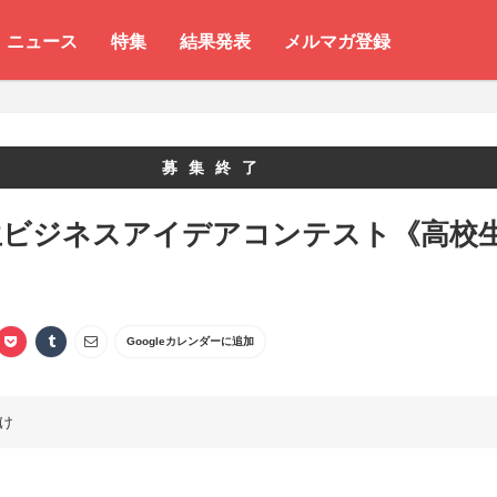
ニュース
特集
結果発表
メルマガ登録
募集終了
生ビジネスアイデアコンテスト《高校
》
Googleカレンダーに追加
け