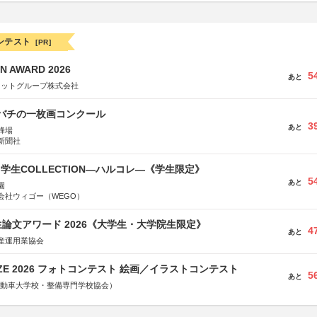
ンテスト
[PR]
N AWARD 2026
5
あと
ネットグループ株式会社
ツバチの一枚画コンクール
3
あと
蜂場
新聞社
る学生COLLECTION―ハルコレ―《学生限定》
5
あと
園
会社ウィゴー（WEGO）
論文アワード 2026《大学生・大学院生限定》
4
あと
産運用業協会
RIZE 2026 フォトコンテスト 絵画／イラストコンテスト
5
あと
国自動車大学校・整備専門学校協会）