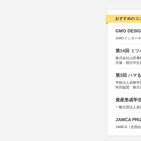
おすすめのコ
GMO DESIG
GMOインター
第14回 ミ
株式会社山田養
共催：朝日学生
第3回 ハマ
学校法人岩崎学
特別協賛：株式
資産形成学生
一般社団法人資
JAMCA P
JAMCA（全