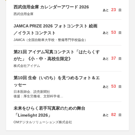
西武信用金庫 カレンダーアワード 2026
23
あと
日
西武信用金庫
JAMCA PRIZE 2026 フォトコンテスト 絵画
53
／イラストコンテスト
あと
日
JAMCA（全国自動車大学校・整備専門学校協会）
第21回 アイデム写真コンテスト「はたらくす
37
がた」《小・中・高校生限定》
あと
日
株式会社アイデム
第10回 生命（いのち）を見つめるフォト＆エ
ッセー
53
あと
日
日本医師会、読売新聞社
後援：厚生労働省、文部科学省
協賛：東京海上日動火災保険株式会社、東京海上日動あん
しん生命保険株式会社
未来をひらく若手写真家のための舞台
82
「Limelight 2026」
あと
日
OMデジタルソリューションズ株式会社