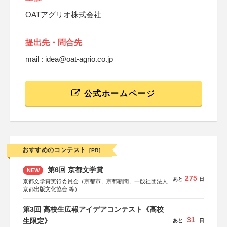
OATアグリオ株式会社
提出先・問合先
mail : idea@oat-agrio.co.jp
公式ホームページ
おすすめのコンテスト
[PR]
第6回 京都文学賞
NEW
275
あと
日
京都文学賞実行委員会（京都市、京都新聞、一般社団法人
京都出版文化協会 等）
協力：京都府書店商業組合、朝日新聞出版、
KADOKAWA、河出書房新社、幻冬舎、講談社、光文社、
第3回 高校生広報アイデアコンテスト《高校
集英社、小学館、祥伝社、新潮社、淡交社、ちいさいミシ
31
マ社、徳間書店、早川書房、PHP研究所、双葉社、文藝春
生限定》
あと
日