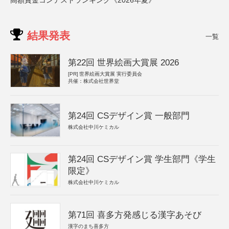
高額賞金コンテストランキング《2026年夏》
結果発表
一覧
第22回 世界絵画大賞展 2026
[PR]
世界絵画大賞展 実行委員会
共催：株式会社世界堂
第24回 CSデザイン賞 一般部門
株式会社中川ケミカル
第24回 CSデザイン賞 学生部門《学生
限定》
株式会社中川ケミカル
第71回 喜多方発感じる漢字あそび
漢字のまち喜多方