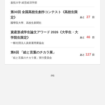
秋、ポプラ社、毎日新聞出版
嘉悦大学 経営経済学部
第30回 全国高校生創作コンテスト《高校生限
27
定》
あと
日
國學院大學、高校生新聞社
資産形成学生論文アワード 2026《大学生・大
46
学院生限定》
あと
日
一般社団法人資産運用業協会
第6回 「絵と言葉のチカラ展」
127
あと
日
「絵と言葉のチカラ展」実行委員会
PR