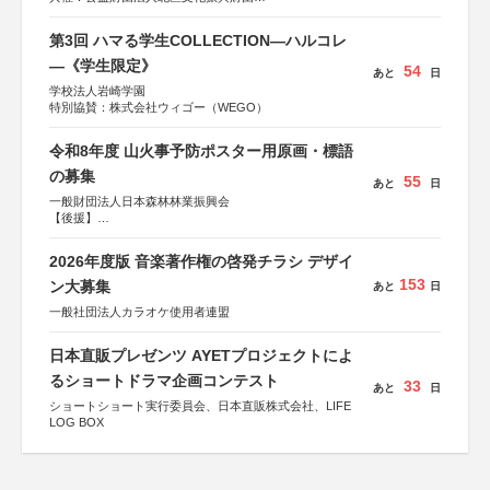
協力：一般財団法人内田康夫財団
協賛：株式会社実業之日本社
第3回 ハマる学生COLLECTION―ハルコレ
―《学生限定》
54
あと
日
学校法人岩崎学園
特別協賛：株式会社ウィゴー（WEGO）
令和8年度 山火事予防ポスター用原画・標語
の募集
55
あと
日
一般財団法人日本森林林業振興会
【後援】
総務省消防庁、文部科学省、林野庁、全国森林組合連合
会、森林火災対策協会
2026年度版 音楽著作権の啓発チラシ デザイ
153
ン大募集
あと
日
一般社団法人カラオケ使用者連盟
日本直販プレゼンツ AYETプロジェクトによ
るショートドラマ企画コンテスト
33
あと
日
ショートショート実行委員会、日本直販株式会社、LIFE
LOG BOX