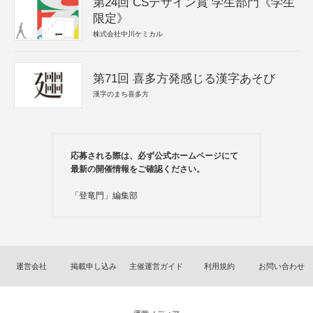
第24回 CSデザイン賞 学生部門《学生
限定》
株式会社中川ケミカル
第71回 喜多方発感じる漢字あそび
漢字のまち喜多方
応募される際は、必ず公式ホームページにて
最新の開催情報をご確認ください。
「登竜門」編集部
運営会社
掲載申し込み
主催運営ガイド
利用規約
お問い合わせ