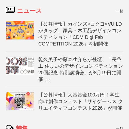
ニュース
一覧
【公募情報】カインズ×コクヨ×VUILD
がタッグ、家具・木工品デザインコン
ペティション「CDM Digi Fab
COMPETITION 2026」を初開催
乾久美子や藤本壮介らが登壇、「長谷
工 住まいのデザインコンペティション
20回記念 特別講演会」が8月19日に開
催
[PR]
【公募情報】大賞賞金100万円！学生
向け創作コンテスト「サイゲームス ク
リエイティブコンテスト2026」が開催
特集
一覧