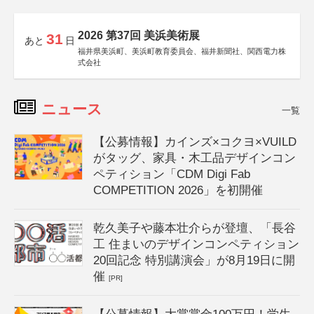
2026 第37回 美浜美術展
31
あと
日
福井県美浜町、美浜町教育委員会、福井新聞社、関西電力株
式会社
ニュース
一覧
【公募情報】カインズ×コクヨ×VUILD
がタッグ、家具・木工品デザインコン
ペティション「CDM Digi Fab
COMPETITION 2026」を初開催
乾久美子や藤本壮介らが登壇、「長谷
工 住まいのデザインコンペティション
20回記念 特別講演会」が8月19日に開
催
[PR]