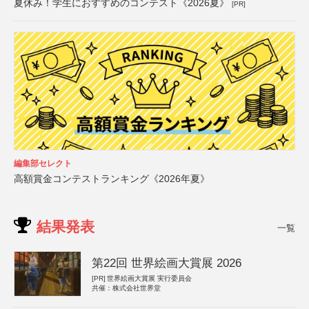
夏休み！学生におすすめのコンテスト《2026夏》
[PR]
編集部セレクト
高額賞金コンテストランキング《2026年夏》
結果発表
一覧
第22回 世界絵画大賞展 2026
[PR]
世界絵画大賞展 実行委員会
共催：株式会社世界堂