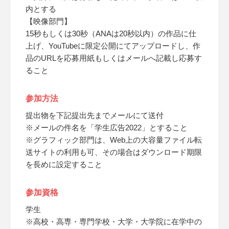
内とする
【映像部門】
15秒もしくは30秒（ANAは20秒以内）の作品に仕
上げ、YouTubeに限定公開にてアップロードし、作
品のURLを応募用紙もしくはメールへ記載し応募す
ること
参加方法
提出物を下記提出先までメールにて送付
※メールの件名を「学生広告2022」とすること
※グラフィック部門は、Web上の大容量ファイル転
送サイトの利用も可、その場合はダウンロード期限
を長めに設定すること
参加資格
学生
※高校・高専・専門学校・大学・大学院に在学中の