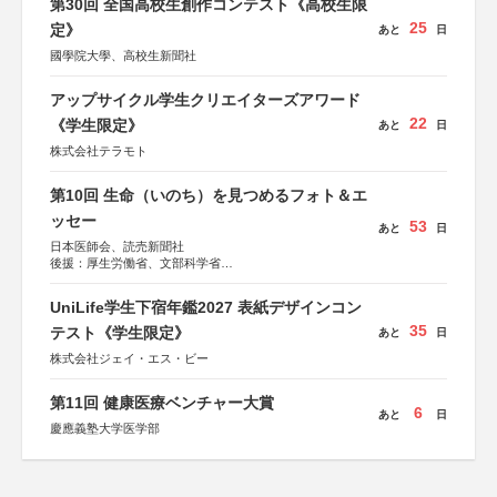
第30回 全国高校生創作コンテスト《高校生限
25
定》
あと
日
國學院大學、高校生新聞社
アップサイクル学生クリエイターズアワード
22
《学生限定》
あと
日
株式会社テラモト
第10回 生命（いのち）を見つめるフォト＆エ
ッセー
53
あと
日
日本医師会、読売新聞社
後援：厚生労働省、文部科学省
協賛：東京海上日動火災保険株式会社、東京海上日動あん
しん生命保険株式会社
UniLife学生下宿年鑑2027 表紙デザインコン
35
テスト《学生限定》
あと
日
株式会社ジェイ・エス・ビー
第11回 健康医療ベンチャー大賞
6
あと
日
慶應義塾大学医学部