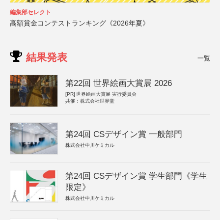
編集部セレクト
高額賞金コンテストランキング《2026年夏》
結果発表
一覧
第22回 世界絵画大賞展 2026
[PR]
世界絵画大賞展 実行委員会
共催：株式会社世界堂
第24回 CSデザイン賞 一般部門
株式会社中川ケミカル
第24回 CSデザイン賞 学生部門《学生
限定》
株式会社中川ケミカル